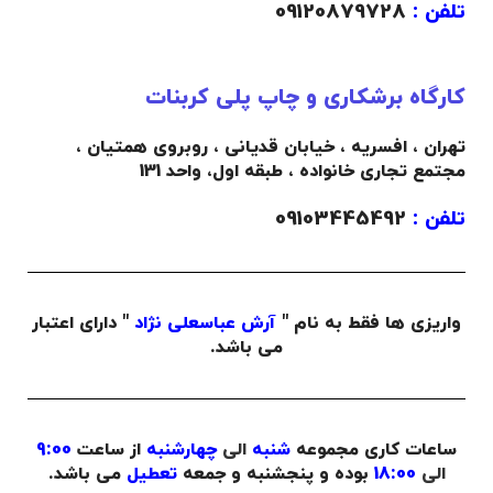
تلفن :
09120879728
کارگاه برشکاری و چاپ پلی کربنات
تهران ، افسریه ، خیابان قدیانی ، روبروی همتیان ،
مجتمع تجاری خانواده ،
طبقه اول،
واحد 131
تلفن :
09103445492
واریزی ها فقط به نام "
آرش عباسعلی نژاد
" دارای اعتبار
می باشد.
ساعات کاری مجموعه
شنبه
الی
چهارشنبه
از ساعت
9:00
الی
18:00
بوده و پنجشنبه و جمعه
تعطیل
می باشد.