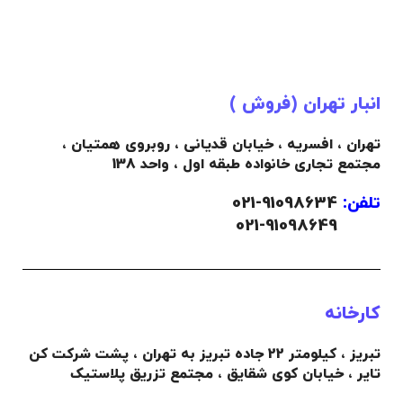
انبار تهران (فروش )
تهران ، افسریه ، خیابان قدیانی ، روبروی همتیان ،
مجتمع تجاری خانواده طبقه اول ، واحد 138
تلفن:
91098634-021
021-91098649
کارخانه
تبریز ، کیلومتر 22 جاده تبریز به تهران ، پشت شرکت کن
تایر ، خیابان کوی شقایق ، مجتمع تزریق پلاستیک