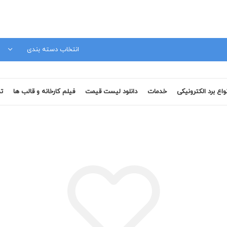
مشاوره فنی 09120879728
انتخاب دسته بندی
نواع برد الکترونیکی
خدمات
دانلود لیست قیمت
فیلم کارخانه و قالب ها
تم