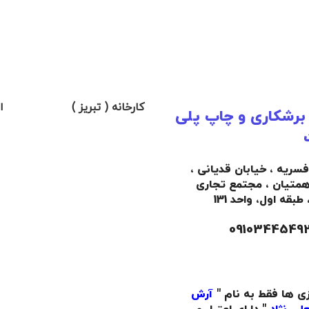
کارخانه ( تبریز )
ا
 برشکاری و چاپ پلی
افسریه ، خیابان قدیانی ،
همتیان ، مجتمع تجاری
،
طبقه اول،
واحد 131
زی ها فقط به نام "
آرش