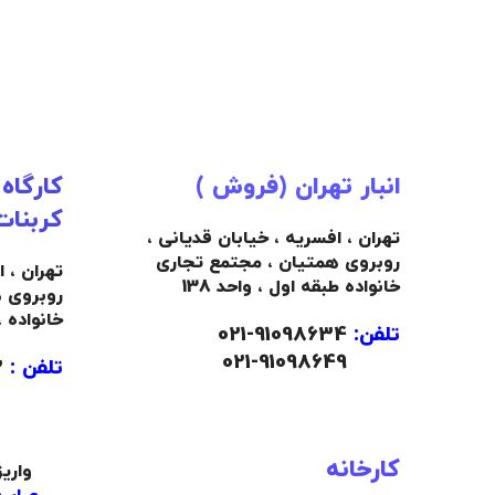
انبار تهران (فروش )
کارگاه
کربنات
تهران ، افسریه ، خیابان قدیانی ،
روبروی همتیان ، مجتمع تجاری
تهران ، 
خانواده طبقه اول ، واحد 138
روبروی 
خانواده 
تلفن:
91098634-021
021-91098649
تلفن :
09103445492
کارخانه
واری