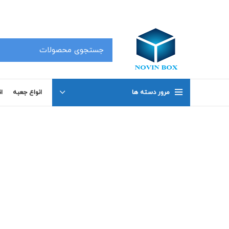
کلیه محصولات در سفارشات 50 عدد به بالا دارای تخفیف بوده که جهت اطلاع با شماره های 02191098634 و 02191098649 تماس بگیرید .
مرور دسته ها
انواع جعبه
ا