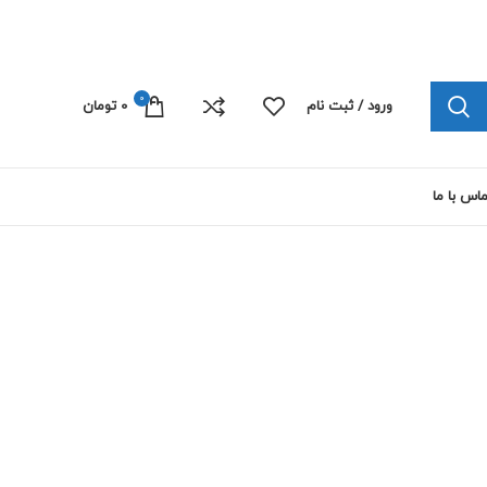
چاپ پلی کربنات الکترونیک 09103445492
0
ورود / ثبت نام
0
تومان
اس با ما