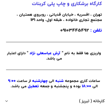
کارگاه برشکاری و چاپ پلی کربنات
تهران ، افسریه ، خیابان قدیانی ، روبروی همتیان ،
مجتمع تجاری خانواده ،
طبقه اول،
واحد 131
تلفن :
09103445492
واریزی ها فقط به نام "
آرش عباسعلی نژاد
" دارای اعتبار
می باشد.
ساعات کاری مجموعه
شنبه
الی
چهارشنبه
از ساعت
9:00
الی
18:00
بوده و پنجشنبه و جمعه
تعطیل
می باشد.
کارخانه ( تبریز )