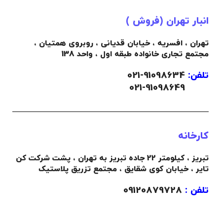
انبار تهران (فروش )
تهران ، افسریه ، خیابان قدیانی ، روبروی همتیان ،
مجتمع تجاری خانواده طبقه اول ، واحد 138
تلفن:
91098634-021
021-91098649
کارخانه
تبریز ، کیلومتر 22 جاده تبریز به تهران ، پشت شرکت کن
تایر ، خیابان کوی شقایق ، مجتمع تزریق پلاستیک
تلفن :
09120879728