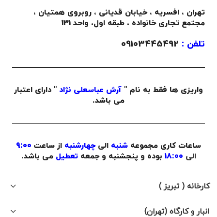
تهران ، افسریه ، خیابان قدیانی ، روبروی همتیان ،
مجتمع تجاری خانواده ،
طبقه اول،
واحد 131
تلفن :
09103445492
واریزی ها فقط به نام "
آرش عباسعلی نژاد
" دارای اعتبار
می باشد.
ساعات کاری مجموعه
شنبه
الی
چهارشنبه
از ساعت
9:00
الی
18:00
بوده و پنجشنبه و جمعه
تعطیل
می باشد.
کارخانه ( تبریز )
انبار و کارگاه (تهران)