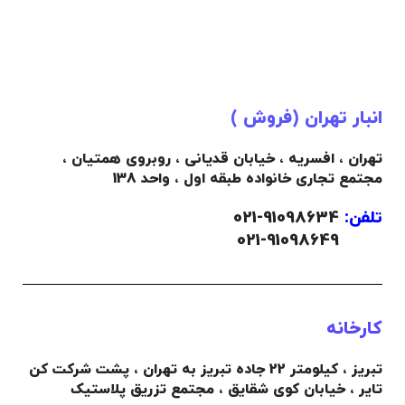
انبار تهران (فروش )
تهران ، افسریه ، خیابان قدیانی ، روبروی همتیان ،
مجتمع تجاری خانواده طبقه اول ، واحد 138
تلفن:
91098634-021
021-91098649
کارخانه
تبریز ، کیلومتر 22 جاده تبریز به تهران ، پشت شرکت کن
تایر ، خیابان کوی شقایق ، مجتمع تزریق پلاستیک