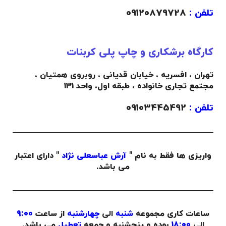
تلفن :
09120879728
کارگاه برشکاری و چاپ پلی کربنات
تهران ، افسریه ، خیابان قدیانی ، روبروی همتیان ،
مجتمع تجاری خانواده ،
طبقه اول،
واحد 131
تلفن :
09103445492
واریزی ها فقط به نام "
آرش عباسعلی نژاد
" دارای اعتبار
می باشد.
ساعات کاری مجموعه
شنبه
الی
چهارشنبه
از ساعت
9:00
الی
18:00
بوده و پنجشنبه و جمعه
تعطیل
می باشد.