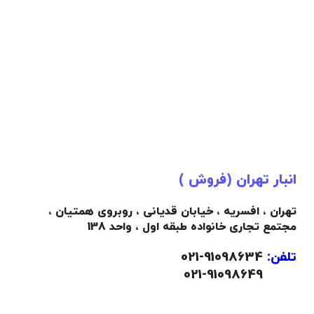
انبار تهران (فروش )
تهران ، افسریه ، خیابان قدیانی ، روبروی همتیان ،
مجتمع تجاری خانواده طبقه اول ، واحد 138
تلفن:
91098634-021
021-91098649