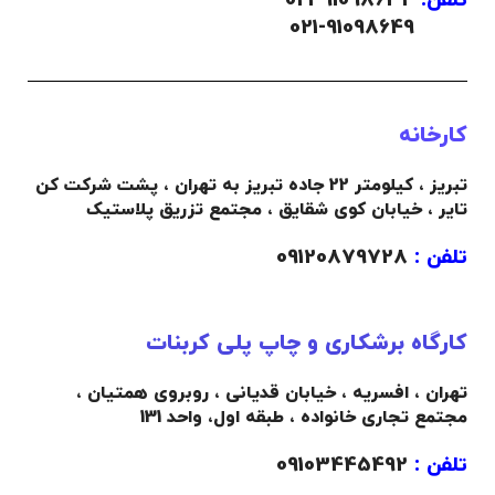
تلفن:
91098634-021
021-91098649
کارخانه
تبریز ، کیلومتر 22 جاده تبریز به تهران ، پشت شرکت کن
تایر ، خیابان کوی شقایق ، مجتمع تزریق پلاستیک
تلفن :
09120879728
کارگاه برشکاری و چاپ پلی کربنات
تهران ، افسریه ، خیابان قدیانی ، روبروی همتیان ،
مجتمع تجاری خانواده ،
طبقه اول،
واحد 131
تلفن :
09103445492