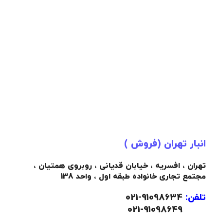
انبار تهران (فروش )
تهران ، افسریه ، خیابان قدیانی ، روبروی همتیان ،
مجتمع تجاری خانواده طبقه اول ، واحد 138
تلفن:
91098634-021
021-91098649