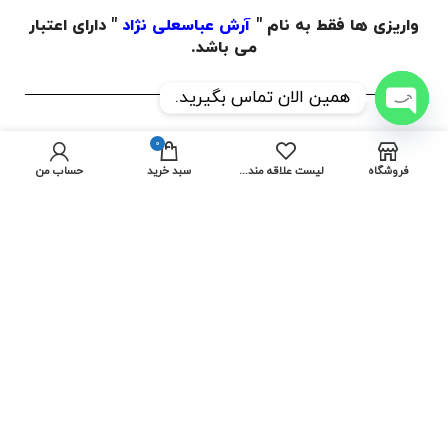
واریزی ها فقط به نام "
آرش عباسعلی نژاد
" دارای اعتبار
می باشد.
همین الان تماس بگیرید.
OPEN
ساعات کاری مجموعه
شنبه
الی
چهارشنبه
از ساعت
9:00
0
CHATY
الی
18:00
بوده و پنجشنبه و جمعه
تعطیل
می باشد.
فروشگاه
لیست علاقه مندی ها
سبد خرید
حساب من
کارخانه ( تبریز )
انبار و کارگاه (تهران)