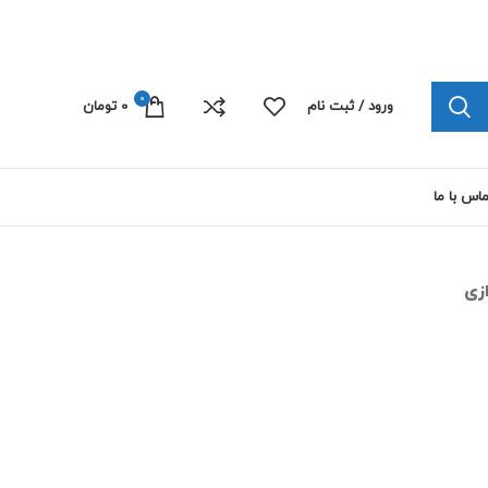
چاپ پلی کربنات الکترونیک 09103445492
0
ورود / ثبت نام
0
تومان
اس با ما
ازی