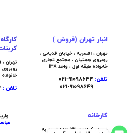
انبار تهران (فروش )
کارگاه
کربنات
تهران ، افسریه ، خیابان قدیانی ،
روبروی همتیان ، مجتمع تجاری
تهران ، 
خانواده طبقه اول ، واحد 138
روبروی 
خانواده 
تلفن:
91098634-021
021-91098649
تلفن :
09103445492
کارخانه
واری
عباسع
تبریز ، کیلومتر 22 جاده تبریز به