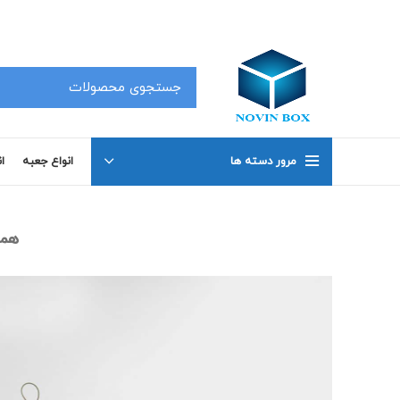
کلیه محصولات در سفارشات 50 عدد به بالا دارای تخفیف بوده که جهت اطلاع با شماره های 02191098634 و 02191098649 تماس بگیرید .
مرور دسته ها
انواع جعبه
ا
همه