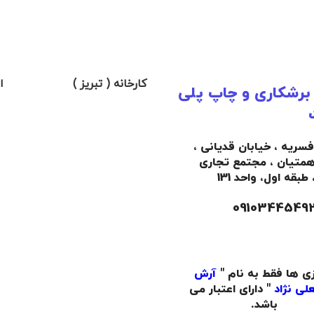
کارخانه ( تبریز )
ا
 برشکاری و چاپ پلی
افسریه ، خیابان قدیانی ،
همتیان ، مجتمع تجاری
،
طبقه اول،
واحد 131
زی ها فقط به نام "
آرش
لی نژاد
" دارای اعتبار می
باشد.