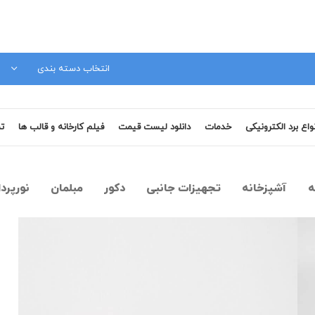
مشاوره فنی 09120879728
انتخاب دسته بندی
نواع برد الکترونیکی
خدمات
دانلود لیست قیمت
فیلم کارخانه و قالب ها
تم
آشپزخانه
تجهیزات جانبی
دکور
مبلمان
نورپرد