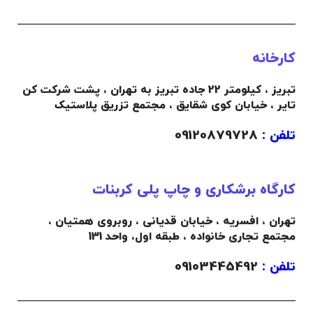
کارخانه
تبریز ، کیلومتر 22 جاده تبریز به تهران ، پشت شرکت کن
تایر ، خیابان کوی شقایق ، مجتمع تزریق پلاستیک
تلفن :
09120879728
کارگاه برشکاری و چاپ پلی کربنات
تهران ، افسریه ، خیابان قدیانی ، روبروی همتیان ،
مجتمع تجاری خانواده ،
طبقه اول،
واحد 131
تلفن :
09103445492