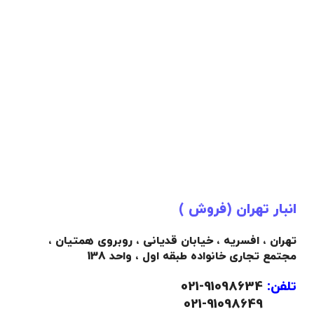
انبار تهران (فروش )
تهران ، افسریه ، خیابان قدیانی ، روبروی همتیان ،
مجتمع تجاری خانواده طبقه اول ، واحد 138
تلفن:
91098634-021
021-91098649