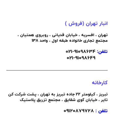
انبار تهران (فروش )
تهران ، افسریه ، خیابان قدیانی ، روبروی همتیان ،
مجتمع تجاری خانواده طبقه اول ، واحد 138
تلفن:
91098634-021
021-91098649
کارخانه
تبریز ، کیلومتر 22 جاده تبریز به تهران ، پشت شرکت کن
تایر ، خیابان کوی شقایق ، مجتمع تزریق پلاستیک
تلفن :
09120879728