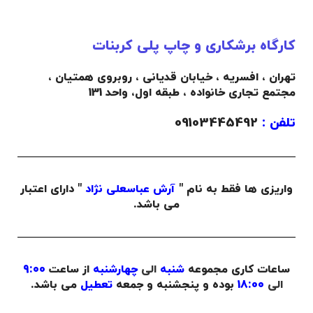
کارگاه برشکاری و چاپ پلی کربنات
تهران ، افسریه ، خیابان قدیانی ، روبروی همتیان ،
مجتمع تجاری خانواده ،
طبقه اول،
واحد 131
تلفن :
09103445492
واریزی ها فقط به نام "
آرش عباسعلی نژاد
" دارای اعتبار
می باشد.
ساعات کاری مجموعه
شنبه
الی
چهارشنبه
از ساعت
9:00
الی
18:00
بوده و پنجشنبه و جمعه
تعطیل
می باشد.