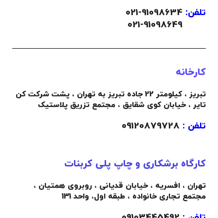
تلفن:
91098634-021
021-91098649
کارخانه
تبریز ، کیلومتر 22 جاده تبریز به تهران ، پشت شرکت کن
تایر ، خیابان کوی شقایق ، مجتمع تزریق پلاستیک
تلفن :
09120879728
کارگاه برشکاری و چاپ پلی کربنات
تهران ، افسریه ، خیابان قدیانی ، روبروی همتیان ،
مجتمع تجاری خانواده ،
طبقه اول،
واحد 131
تلفن :
09103445492