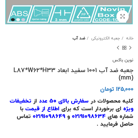
برای بزرگنمایی کلیک کنید
خانه
جعبه الکترونیکی
ضد آب
نوین باکس
جعبه ضد آب 1001 سفید ابعاد L87*W62*H33
(mm)
تومان
کلیه محصولات در
سفارش بالای 50 عدد
از
تخفیفات
ویژه
ای برخوردار است که برای
اطلاع از قیمت
با
شماره های
02191098634
و
02191098649
تماس
حاصل فرمایید .