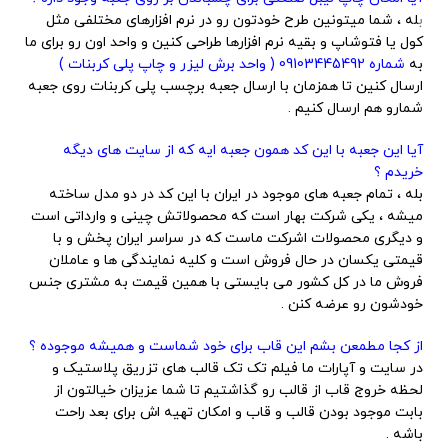
ب
له ، شما میتونین طرح خودتون رو در نرم افزارهای مختلفی مثل
کول یا فتوشاپ و بقیه نرم افزارها طراحی کنین و واحد اون رو برای ما
به
شماره 09103445492 ( واحد برش لیزر و چاپ پلی کربنات )
ارسال کنین تا همزمان با ارسال جعبه برچسب پلی کربنات روی جعبه
شمارو هم ارسال کنیم .
آیا این جعبه با این کد همون جعبه ایه که از سایت های دیگه
خریدم ؟
بله ، تمام جعبه های موجود در ایران با این کد در دو مدل ساخته
میشه ، یکی شرکت بهار است که محصولاتش چینی و وارداتی است
و دیگری محصولات اشرکت ماست که در سراسر ایران پخش و با
قیمتی یکسان در حال فروش است و کلیه نمایندگی ها و عاملان
فروش ما در کل کشور می بایستی با همین قیمت به مشتری جنس
خودشون رو عرضه کنن .
از کجا مطمعن بشم این قاب برای خود شماست و همیشه موجوده ؟
در سایت و آپارات ما فیلم تک تک قالب های تزریق پلاستیک و
لحظه خروج قاب از قالب رو گذاشتیم تا شما عزیزان خیالتون از
بابت موجود بودن قالب و قاب و امکان تهیه اش برای بعد راحت
باشه .