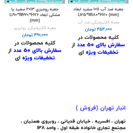
جعبه ضد آب 1011 سفید ابعاد
جعبه رومیزی 2013 سفید یا
L125*W180*H70 (mm)
مشکی ابعاد L190*W220*H76
(mm)
جعبه الکترونیکی
,
ضد آب
جعبه الکترونیکی
,
رومیزی
تومان
تومان
کلیه محصولات در
کلیه محصولات در
سفارش بالای 50 عدد
از
سفارش بالای 50 عدد
از
تخفیفات ویژه
ای
تخفیفات ویژه
ای
برخوردار است که برای
برخوردار است که برای
اطلاع از قیمت
با شماره
اطلاع از قیمت
با شماره
های
02191098634
و
های
02191098634
و
02191098649
تماس
02191098649
تماس
حاصل فرمایید .
حاصل فرمایید .
.
.
انبار تهران (فروش )
(
دانلود لیست قیمت
)
(
دانلود لیست قیمت
)
.
تهران ، افسریه ، خیابان قدیانی ، روبروی همتیان ،
.
مجتمع تجاری خانواده طبقه اول ، واحد 138