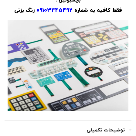
بچسبونین .
فقط کافیه به شماره
09103445492
زنگ بزنی
توضیحات تکمیلی