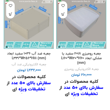
.
.
(
دانلود لیست قیمت
)
(
دانلود لیست قیمت
)
.
.
جعبه رومیزی 2018 سفید یا
جعبه ضد آب 1036 سفید ابعاد
مشکی ابعاد L160*W120*H60
L331*W256*H111 (mm)
(mm)
جعبه الکترونیکی
,
ضد آب
جعبه الکترونیکی
,
رومیزی
تومان
تومان
کلیه محصولات در
کلیه محصولات در
سفارش بالای 50 عدد
از
سفارش بالای 50 عدد
از
تخفیفات ویژه
ای
تخفیفات ویژه
ای
برخوردار است که برای
برخوردار است که برای
اطلاع از قیمت
با شماره
اطلاع از قیمت
با شماره
های
02191098634
و