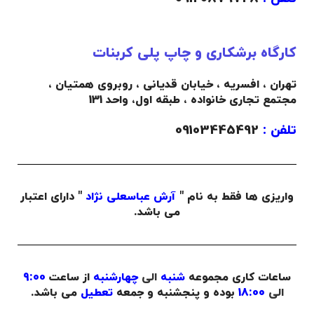
کارگاه برشکاری و چاپ پلی کربنات
تهران ، افسریه ، خیابان قدیانی ، روبروی همتیان ،
مجتمع تجاری خانواده ،
طبقه اول،
واحد 131
تلفن :
09103445492
واریزی ها فقط به نام "
آرش عباسعلی نژاد
" دارای اعتبار
می باشد.
ساعات کاری مجموعه
شنبه
الی
چهارشنبه
از ساعت
9:00
الی
18:00
بوده و پنجشنبه و جمعه
تعطیل
می باشد.