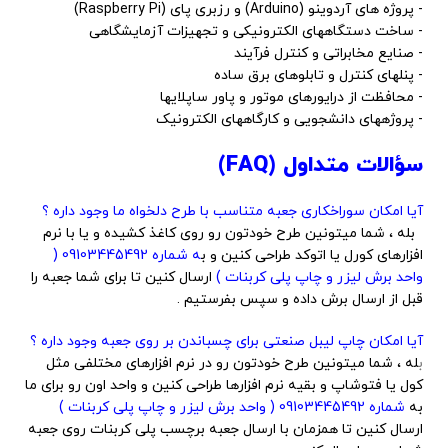
- پروژه های آردوینو (Arduino) و رزبری پای (Raspberry Pi)
- ساخت دستگاههای الکترونیکی و تجهیزات آزمایشگاهی
- صنایع مخابراتی و کنترل فرآیند
- پنلهای کنترل و تابلوهای برق ساده
- محافظت از درایورهای موتور و پاور ساپلایها
- پروژههای دانشجویی و کارگاههای الکترونیک
سؤالات متداول (FAQ)
آیا امکان سوراخکاری جعبه متناسب با طرح دلخواه ما وجود داره ؟
بله ، شما میتونین طرح خودتون رو روی کاغذ کشیده و یا با نرم
افزارهای کورل یا اتوکد طراحی کنین و ب
ه شماره 09103445492 (
واحد برش لیزر و چاپ پلی کربنات )
ارسال کنین تا برای شما جعبه را
قبل از ارسال برش داده و سپس بفرستیم .
آیا امکان چاپ لیبل صنعتی برای چسباندن بر روی جعبه وجود داره ؟
ب
له ، شما میتونین طرح خودتون رو در نرم افزارهای مختلفی مثل
کول یا فتوشاپ و بقیه نرم افزارها طراحی کنین و واحد اون رو برای ما
به
شماره 09103445492 ( واحد برش لیزر و چاپ پلی کربنات )
ارسال کنین تا همزمان با ارسال جعبه برچسب پلی کربنات روی جعبه