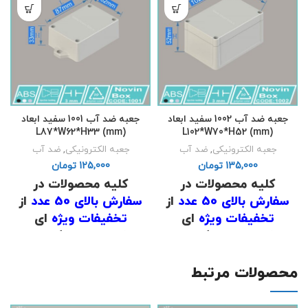
جعبه ضد آب 1002 سفید ابعاد
جعبه ضد آب 1001 سفید ابعاد
L87*W62*H33 (mm)
L102*W70*H52 (mm)
جعبه الکترونیکی
,
ضد آب
جعبه الکترونیکی
,
ضد آب
تومان
تومان
کلیه محصولات در
کلیه محصولات در
سفارش بالای 50 عدد
از
سفارش بالای 50 عدد
از
تخفیفات ویژه
ای
تخفیفات ویژه
ای
برخوردار است که برای
برخوردار است که برای
اطلاع از قیمت
با شماره
اطلاع از قیمت
با شماره
های
02191098634
و
های
02191098634
و
محصولات مرتبط
02191098649
تماس
02191098649
تماس
حاصل فرمایید .
حاصل فرمایید .