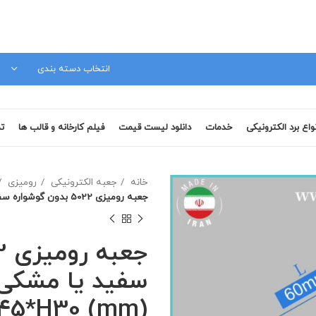
مشاوره فنی 09120879728
انتخاب دسته بندی
نواع برد الکترونیکی
خدمات
دانلود لیست قیمت
فیلم کارخانه و قالب ها
تم
خانه
جعبه الکترونیکی
رومیزی
جعبه رومیزی 5022 بدون گوشواره سفید یا مشکی ابعاد L65*W45*H30 (mm)
سفید یا مشکی 
45*H30 (mm)