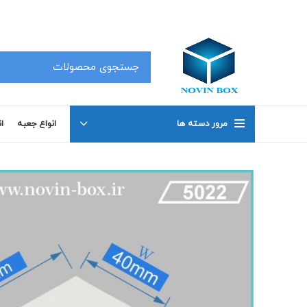
کلیه محصولات در سفارشات 50 عدد به بالا دارای تخفیف بوده که جهت اطلاع با شماره های 02191098634 و 02191098649 تماس بگیرید .
مرور دسته ها
انواع جعبه
ا