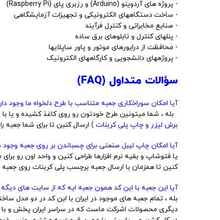
- پروژه های آردوینو (Arduino) و رزبری پای (Raspberry Pi)
- ساخت دستگاههای الکترونیکی و تجهیزات آزمایشگاهی
- صنایع مخابراتی و کنترل فرآیند
- پنلهای کنترل و تابلوهای برق ساده
- محافظت از درایورهای موتور و پاور ساپلایها
- پروژههای دانشجویی و کارگاههای الکترونیک
سؤالات متداول (FAQ)
آیا امکان سوراخکاری جعبه متناسب با طرح دلخواه ما وجود داره
بله ، شما میتونین طرح خودتون رو روی کاغذ کشیده و یا با نرم
برش لیزر و چاپ پلی کربنات )
ارسال کنین تا برای شما جعبه را
آیا امکان چاپ لیبل صنعتی برای چسباندن بر روی جعبه وجود دا
یا فتوشاپ و بقیه نرم افزارها طراحی کنین و واحد اون رو برای 
کنین تا همزمان با ارسال جعبه برچسب پلی کربنات روی جعبه ش
آیا این جعبه با این کد همون جعبه ایه که از سایت های دیگه 
بله ، تمام جعبه های موجود در ایران با این کد در دو مدل 
دیگری محصولات اشرکت ماست که در سراسر ایران پخش و با ق