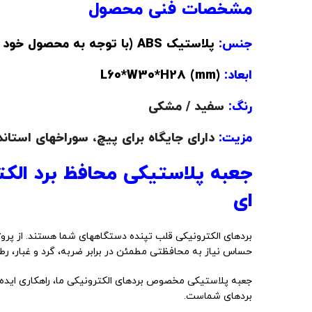
مشخصات فنی محصول
جنس:
پلاستیک ABS (با توجه به محصول خود specify کنید) - (مقاوم در برابر ضربه و حرارت)
ابعاد:
(L60*W30*H28 (mm
رنگ:
سفید / مشکی
مزیت:
دارای جایگاه برای پیچ، سوراخهای استاند
جعبه پلاستیکی محافظ برد الکت
ای
حساس نیاز به محافظتی مطمئن در برابر ضربه، گرد و غبار، رط
جعبه پلاستیکی مخصوص بردهای الکترونیکی ما، راهکاری ایده 
بردهای شماست.