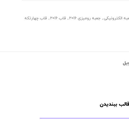
به الکترونیکی
,
جعبه رومیزی 2016
,
قاب 2016
,
قاب چهارتکه
یل
الب ببندیدن