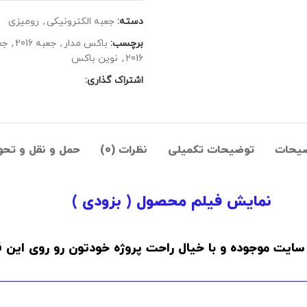
دسته:
جعبه الکترونیکی
,
رومیزی
برچسب:
باکس مدار
,
جعبه 2016
,
جع
2016
,
نوین باکس
اشتراک گذاری:
یحات
توضیحات تکمیلی
نظرات (0)
حمل و نقل و تحو
نمایش فیلم محصول ( بزودی )
سایت موجوده و با خیال راحت پروژه خودتون رو روی این ق