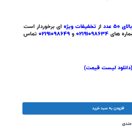
50 عدد
از
تخفیفات ویژه
ای برخوردار است
ماره های
02191098634
و
02191098649
تماس
دانلود لیست قیمت
)
افزودن به سبد خرید
 مندی