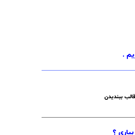
یم .
الب ببندیدن
بیاری ؟