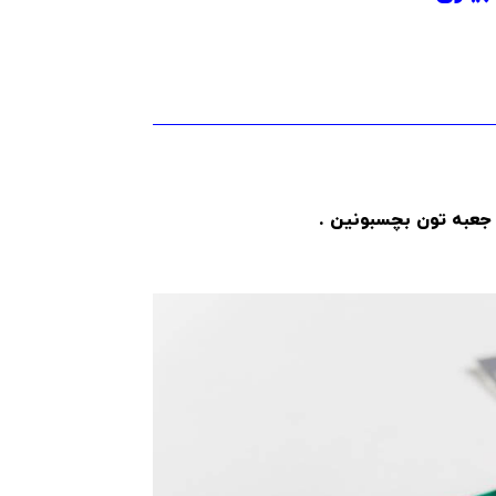
 جعبه تون بچسبونین .