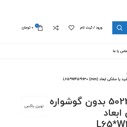
چاپ پلی کربنات الکترونیک 09103445492
0
ورود / ثبت نام
0
تومان
اس با ما
جعبه رومیزی 5022 بدون گوشواره
نوین باکس
ابعاد
L65*W