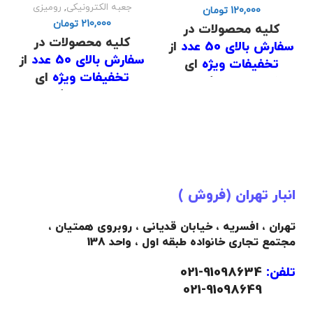
جعبه الکترونیکی
,
رومیزی
تومان
تومان
کلیه محصولات در
کلیه محصولات در
سفارش بالای 50 عدد
از
سفارش بالای 50 عدد
از
تخفیفات ویژه
ای
تخفیفات ویژه
ای
برخوردار است که برای
برخوردار است که برای
اطلاع از قیمت
با شماره
اطلاع از قیمت
با شماره
های
02191098634
و
های
02191098634
و
02191098649
تماس
02191098649
تماس
حاصل فرمایید .
حاصل فرمایید .
.
.
انبار تهران (فروش )
(
دانلود لیست قیمت
)
(
دانلود لیست قیمت
)
.
تهران ، افسریه ، خیابان قدیانی ، روبروی همتیان ،
.
مجتمع تجاری خانواده طبقه اول ، واحد 138
تلفن:
91098634-021
021-91098649