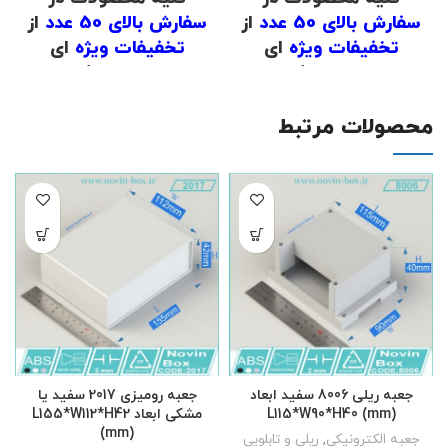
سفارش بالای 50 عدد
از
سفارش بالای 50 عدد
از
تخفیفات ویژه
ای
تخفیفات ویژه
ای
برخوردار است که برای
برخوردار است که برای
اطلاع از قیمت
با شماره
اطلاع از قیمت
با شماره
های
02191098634
و
های
02191098634
و
محصولات مرتبط
02191098649
تماس
02191098649
تماس
حاصل فرمایید .
حاصل فرمایید .
.
.
(
دانلود لیست قیمت
)
(
دانلود لیست قیمت
)
.
.
جعبه ریلی 8006 سفید ابعاد
جعبه رومیزی 2017 سفید یا
L115*W90*H40 (mm)
مشکی ابعاد L155*W112*H42
(mm)
جعبه الکترونیکی
,
ریلی و تابلویی