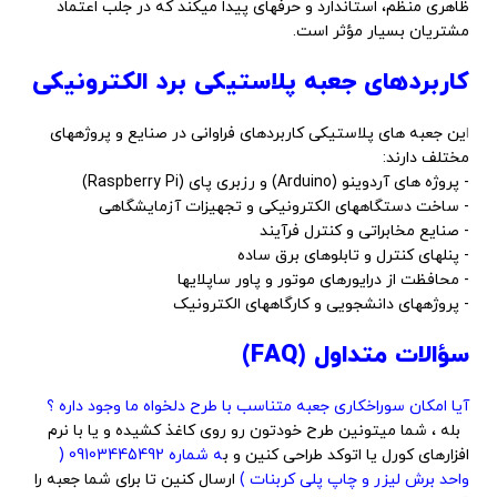
ظاهری منظم، استاندارد و حرفهای پیدا میکند که در جلب اعتماد
مشتریان بسیار مؤثر است.
کاربردهای جعبه پلاستیکی برد الکترونیکی
ا
ین جعبه های پلاستیکی کاربردهای فراوانی در صنایع و پروژههای
مختلف دارند:
- پروژه های آردوینو (Arduino) و رزبری پای (Raspberry Pi)
- ساخت دستگاههای الکترونیکی و تجهیزات آزمایشگاهی
- صنایع مخابراتی و کنترل فرآیند
- پنلهای کنترل و تابلوهای برق ساده
- محافظت از درایورهای موتور و پاور ساپلایها
- پروژههای دانشجویی و کارگاههای الکترونیک
سؤالات متداول (FAQ)
آیا امکان سوراخکاری جعبه متناسب با طرح دلخواه ما وجود داره ؟
بله ، شما میتونین طرح خودتون رو روی کاغذ کشیده و یا با نرم
افزارهای کورل یا اتوکد طراحی کنین و ب
ه شماره 09103445492 (
واحد برش لیزر و چاپ پلی کربنات )
ارسال کنین تا برای شما جعبه را