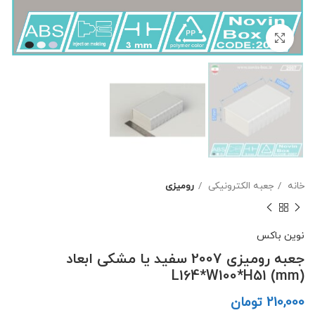
برای بزرگنمایی کلیک کنید
خانه
جعبه الکترونیکی
رومیزی
نوین باکس
جعبه رومیزی 2007 سفید یا مشکی ابعاد
L164*W100*H51 (mm)
تومان