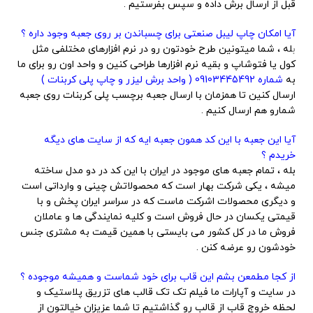
قبل از ارسال برش داده و سپس بفرستیم .
آیا امکان چاپ لیبل صنعتی برای چسباندن بر روی جعبه وجود داره ؟
ب
له ، شما میتونین طرح خودتون رو در نرم افزارهای مختلفی مثل
کول یا فتوشاپ و بقیه نرم افزارها طراحی کنین و واحد اون رو برای ما
به
شماره 09103445492 ( واحد برش لیزر و چاپ پلی کربنات )
ارسال کنین تا همزمان با ارسال جعبه برچسب پلی کربنات روی جعبه
شمارو هم ارسال کنیم .
آیا این جعبه با این کد همون جعبه ایه که از سایت های دیگه
خریدم ؟
بله ، تمام جعبه های موجود در ایران با این کد در دو مدل ساخته
میشه ، یکی شرکت بهار است که محصولاتش چینی و وارداتی است
و دیگری محصولات اشرکت ماست که در سراسر ایران پخش و با
قیمتی یکسان در حال فروش است و کلیه نمایندگی ها و عاملان
فروش ما در کل کشور می بایستی با همین قیمت به مشتری جنس
خودشون رو عرضه کنن .
از کجا مطمعن بشم این قاب برای خود شماست و همیشه موجوده ؟
در سایت و آپارات ما فیلم تک تک قالب های تزریق پلاستیک و
لحظه خروج قاب از قالب رو گذاشتیم تا شما عزیزان خیالتون از