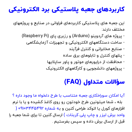
کاربردهای جعبه پلاستیکی برد الکترونیکی
ا
ین جعبه های پلاستیکی کاربردهای فراوانی در صنایع و پروژههای
مختلف دارند:
- پروژه های آردوینو (Arduino) و رزبری پای (Raspberry Pi)
- ساخت دستگاههای الکترونیکی و تجهیزات آزمایشگاهی
- صنایع مخابراتی و کنترل فرآیند
- پنلهای کنترل و تابلوهای برق ساده
- محافظت از درایورهای موتور و پاور ساپلایها
- پروژههای دانشجویی و کارگاههای الکترونیک
سؤالات متداول (FAQ)
آیا امکان سوراخکاری جعبه متناسب با طرح دلخواه ما وجود داره ؟
بله ، شما میتونین طرح خودتون رو روی کاغذ کشیده و یا با نرم
افزارهای کورل یا اتوکد طراحی کنین و ب
ه شماره 09103445492 (
واحد برش لیزر و چاپ پلی کربنات )
ارسال کنین تا برای شما جعبه را
قبل از ارسال برش داده و سپس بفرستیم .