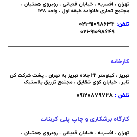
تهران ، افسریه ، خیابان قدیانی ، روبروی همتیان ،
.
.
مجتمع تجاری خانواده طبقه اول ، واحد 138
تلفن:
91098634-021
021-91098649
کارخانه
تبریز ، کیلومتر 22 جاده تبریز به تهران ، پشت شرکت کن
تایر ، خیابان کوی شقایق ، مجتمع تزریق پلاستیک
تلفن :
09120879728
کارگاه برشکاری و چاپ پلی کربنات
تهران ، افسریه ، خیابان قدیانی ، روبروی همتیان ،