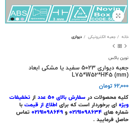
برای بزرگنمایی کلیک کنید
خانه
جعبه الکترونیکی
دیواری
نوین باکس
جعبه دیواری 5023 سفید یا مشکی ابعاد
L75*W52*H45 (mm)
تومان
کلیه محصولات در
سفارش بالای 50 عدد
از
تخفیفات
ویژه
ای برخوردار است که برای
اطلاع از قیمت
با
شماره های
02191098634
و
02191098649
تماس
حاصل فرمایید .