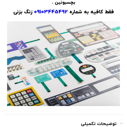
بچسبونین .
فقط کافیه به شماره
09103445492
زنگ بزنی
توضیحات تکمیلی