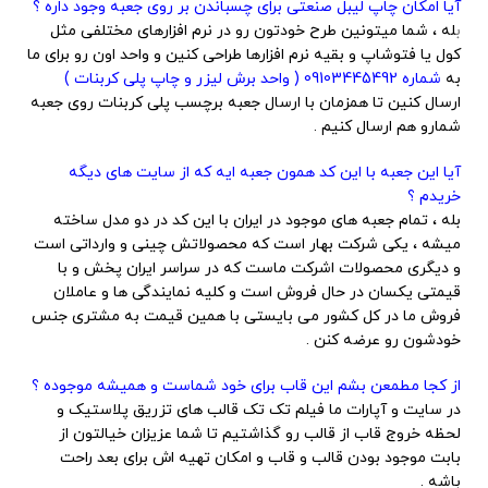
آیا امکان چاپ لیبل صنعتی برای چسباندن بر روی جعبه وجود داره ؟
ب
له ، شما میتونین طرح خودتون رو در نرم افزارهای مختلفی مثل
کول یا فتوشاپ و بقیه نرم افزارها طراحی کنین و واحد اون رو برای ما
به
شماره 09103445492 ( واحد برش لیزر و چاپ پلی کربنات )
ارسال کنین تا همزمان با ارسال جعبه برچسب پلی کربنات روی جعبه
شمارو هم ارسال کنیم .
آیا این جعبه با این کد همون جعبه ایه که از سایت های دیگه
خریدم ؟
بله ، تمام جعبه های موجود در ایران با این کد در دو مدل ساخته
میشه ، یکی شرکت بهار است که محصولاتش چینی و وارداتی است
و دیگری محصولات اشرکت ماست که در سراسر ایران پخش و با
قیمتی یکسان در حال فروش است و کلیه نمایندگی ها و عاملان
فروش ما در کل کشور می بایستی با همین قیمت به مشتری جنس
خودشون رو عرضه کنن .
از کجا مطمعن بشم این قاب برای خود شماست و همیشه موجوده ؟
در سایت و آپارات ما فیلم تک تک قالب های تزریق پلاستیک و
لحظه خروج قاب از قالب رو گذاشتیم تا شما عزیزان خیالتون از
بابت موجود بودن قالب و قاب و امکان تهیه اش برای بعد راحت
باشه .