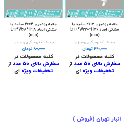
جعبه رومیزی 2013 سفید یا
جعبه رومیزی 2004 سفید یا
مشکی ابعاد L190*W220*H76
مشکی ابعاد L92*W68*H28
(mm)
(mm)
جعبه الکترونیکی
,
رومیزی
جعبه الکترونیکی
,
رومیزی
تومان
تومان
کلیه محصولات در
کلیه محصولات در
سفارش بالای 50 عدد
از
سفارش بالای 50 عدد
از
تخفیفات ویژه
ای
تخفیفات ویژه
ای
برخوردار است که برای
برخوردار است که برای
اطلاع از قیمت
با شماره
اطلاع از قیمت
با شماره
های
02191098634
و
های
02191098634
و
02191098649
تماس
02191098649
تماس
حاصل فرمایید .
حاصل فرمایید .
.
.
انبار تهران (فروش )
(
دانلود لیست قیمت
)
(
دانلود لیست قیمت
)