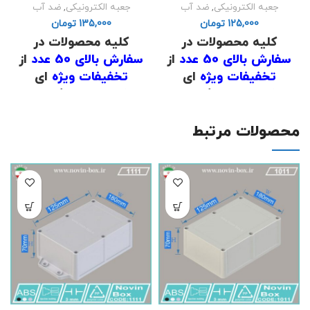
جعبه الکترونیکی
,
ضد آب
جعبه الکترونیکی
,
ضد آب
تومان
تومان
کلیه محصولات در
کلیه محصولات در
سفارش بالای 50 عدد
از
سفارش بالای 50 عدد
از
تخفیفات ویژه
ای
تخفیفات ویژه
ای
برخوردار است که برای
برخوردار است که برای
اطلاع از قیمت
با شماره
اطلاع از قیمت
با شماره
های
02191098634
و
های
02191098634
و
محصولات مرتبط
02191098649
تماس
02191098649
تماس
حاصل فرمایید .
حاصل فرمایید .
.
.
(
دانلود لیست قیمت
)
(
دانلود لیست قیمت
)
.
.