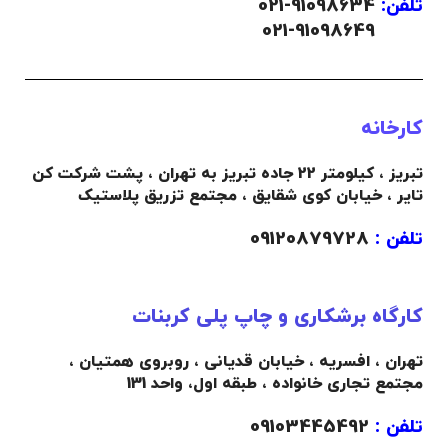
تلفن:
91098634-021
021-91098649
کارخانه
تبریز ، کیلومتر 22 جاده تبریز به تهران ، پشت شرکت کن
تایر ، خیابان کوی شقایق ، مجتمع تزریق پلاستیک
تلفن :
09120879728
کارگاه برشکاری و چاپ پلی کربنات
تهران ، افسریه ، خیابان قدیانی ، روبروی همتیان ،
مجتمع تجاری خانواده ،
طبقه اول،
واحد 131
تلفن :
09103445492