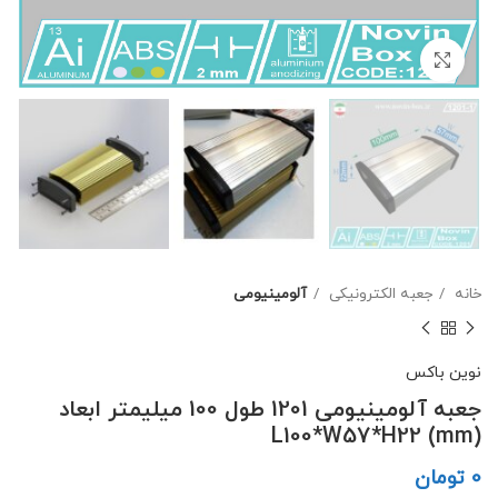
برای بزرگنمایی کلیک کنید
خانه
جعبه الکترونیکی
آلومینیومی
نوین باکس
جعبه آلومینیومی 1201 طول 100 میلیمتر ابعاد
L100*W57*H22 (mm)
تومان