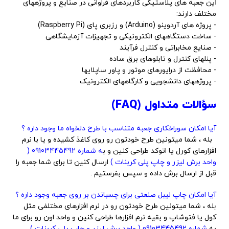
ا
ین جعبه های پلاستیکی کاربردهای فراوانی در صنایع و پروژههای
مختلف دارند:
- پروژه های آردوینو (Arduino) و رزبری پای (Raspberry Pi)
- ساخت دستگاههای الکترونیکی و تجهیزات آزمایشگاهی
- صنایع مخابراتی و کنترل فرآیند
- پنلهای کنترل و تابلوهای برق ساده
- محافظت از درایورهای موتور و پاور ساپلایها
- پروژههای دانشجویی و کارگاههای الکترونیک
سؤالات متداول (FAQ)
آیا امکان سوراخکاری جعبه متناسب با طرح دلخواه ما وجود داره ؟
بله ، شما میتونین طرح خودتون رو روی کاغذ کشیده و یا با نرم
افزارهای کورل یا اتوکد طراحی کنین و ب
ه شماره 09103445492 (
واحد برش لیزر و چاپ پلی کربنات )
ارسال کنین تا برای شما جعبه را
قبل از ارسال برش داده و سپس بفرستیم .
آیا امکان چاپ لیبل صنعتی برای چسباندن بر روی جعبه وجود داره ؟
ب
له ، شما میتونین طرح خودتون رو در نرم افزارهای مختلفی مثل
کول یا فتوشاپ و بقیه نرم افزارها طراحی کنین و واحد اون رو برای ما
به
شماره 09103445492 ( واحد برش لیزر و چاپ پلی کربنات )