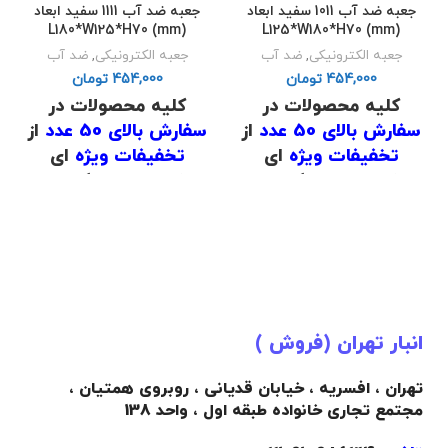
جعبه ضد آب 1011 سفید ابعاد
جعبه ضد آب 1111 سفید ابعاد
L180*W125*H70 (mm)
L125*W180*H70 (mm)
جعبه الکترونیکی
,
ضد آب
جعبه الکترونیکی
,
ضد آب
تومان
تومان
کلیه محصولات در
کلیه محصولات در
سفارش بالای 50 عدد
از
سفارش بالای 50 عدد
از
تخفیفات ویژه
ای
تخفیفات ویژه
ای
برخوردار است که برای
برخوردار است که برای
اطلاع از قیمت
با شماره
اطلاع از قیمت
با شماره
های
02191098634
و
های
02191098634
و
02191098649
تماس
02191098649
تماس
حاصل فرمایید .
حاصل فرمایید .
.
.
انبار تهران (فروش )
(
دانلود لیست قیمت
)
(
دانلود لیست قیمت
)
.
.
تهران ، افسریه ، خیابان قدیانی ، روبروی همتیان ،
مجتمع تجاری خانواده طبقه اول ، واحد 138