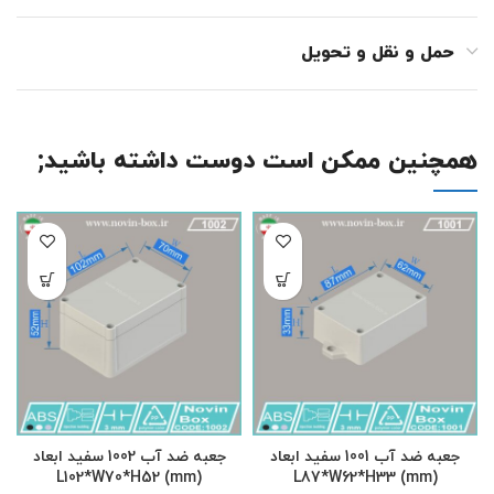
حمل و نقل و تحویل
همچنین ممکن است دوست داشته باشید;
جعبه ضد آب 1001 سفید ابعاد
جعبه ضد آب 1002 سفید ابعاد
L102*W70*H52 (mm)
L87*W62*H33 (mm)