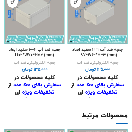
جعبه ضد آب 1001 سفید ابعاد
جعبه ضد آب 1002 سفید ابعاد
L102*W70*H52 (mm)
L87*W62*H33 (mm)
جعبه الکترونیکی
,
ضد آب
جعبه الکترونیکی
,
ضد آب
تومان
تومان
کلیه محصولات در
کلیه محصولات در
سفارش بالای 50 عدد
از
سفارش بالای 50 عدد
از
تخفیفات ویژه
ای
تخفیفات ویژه
ای
برخوردار است که برای
برخوردار است که برای
اطلاع از قیمت
با شماره
اطلاع از قیمت
با شماره
های
02191098634
و
های
02191098634
و
محصولات مرتبط
02191098649
تماس
02191098649
تماس
حاصل فرمایید .
حاصل فرمایید .