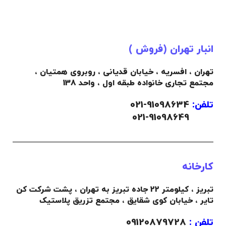
های
02191098634
و
02191098649
تماس
02191098649
تماس
حاصل فرمایید .
حاصل فرمایید .
.
.
انبار تهران (فروش )
(
دانلود لیست قیمت
)
(
دانلود لیست قیمت
)
.
تهران ، افسریه ، خیابان قدیانی ، روبروی همتیان ،
.
مجتمع تجاری خانواده طبقه اول ، واحد 138
تلفن:
91098634-021
021-91098649
کارخانه
تبریز ، کیلومتر 22 جاده تبریز به تهران ، پشت شرکت کن
تایر ، خیابان کوی شقایق ، مجتمع تزریق پلاستیک
تلفن :
09120879728