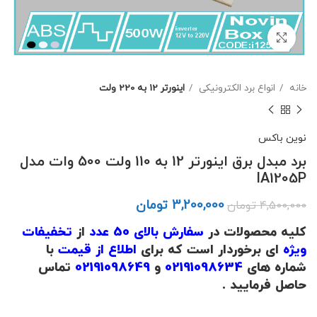
برای بزرگنمایی کلیک کنید
خانه
انواع برد الکترونیکی
اینورتر 12 به 220 ولت
نوین باکس
برد مبدل برق اینورتر 12 به 110 ولت 500 وات مدل
IA1205P
3,200,000
تومان
4,500,000
تومان
کلیه محصولات در
سفارش بالای 50 عدد
از
تخفیفات
ویژه
ای برخوردار است که برای
اطلاع از قیمت
با
شماره های
02191098634
و
02191098649
تماس
حاصل فرمایید .