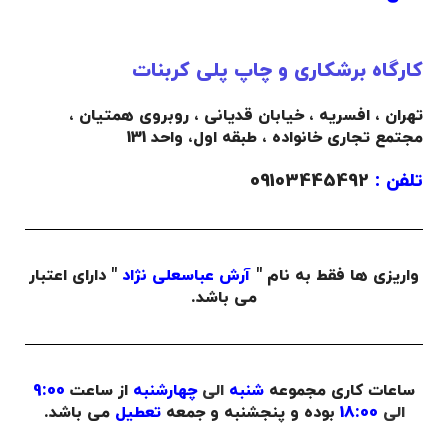
کارگاه برشکاری و چاپ پلی کربنات
تهران ، افسریه ، خیابان قدیانی ، روبروی همتیان ،
مجتمع تجاری خانواده ،
طبقه اول،
واحد 131
تلفن :
09103445492
واریزی ها فقط به نام "
آرش عباسعلی نژاد
" دارای اعتبار
می باشد.
ساعات کاری مجموعه
شنبه
الی
چهارشنبه
از ساعت
9:00
الی
18:00
بوده و پنجشنبه و جمعه
تعطیل
می باشد.