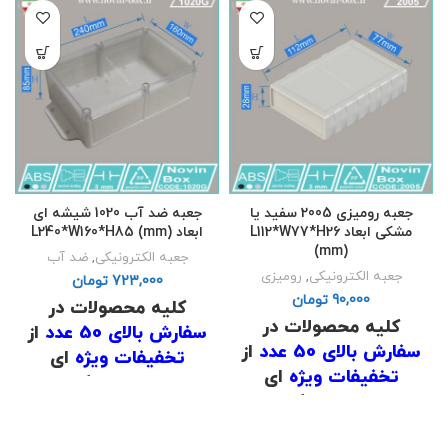
.
.
(
دانلود لیست قیمت
)
(
دانلود لیست قیمت
)
.
.
جعبه رومیزی 2005 سفید یا
جعبه ضد آب 1020 شیشه ای
مشکی ابعاد L112*W77*H26
ابعاد L240*W160*H85 (mm)
(mm)
جعبه الکترونیکی
,
ضد آب
جعبه الکترونیکی
,
رومیزی
تومان
تومان
کلیه محصولات در
کلیه محصولات در
سفارش بالای 50 عدد
از
سفارش بالای 50 عدد
از
تخفیفات ویژه
ای
تخفیفات ویژه
ای
برخوردار است که برای
برخوردار است که برای
اطلاع از قیمت
با شماره
اطلاع از قیمت
با شماره
های
02191098634
و