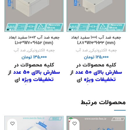
جعبه ضد آب 1001 سفید ابعاد
جعبه ضد آب 1002 سفید ابعاد
L102*W70*H52 (mm)
L87*W62*H33 (mm)
جعبه الکترونیکی
,
ضد آب
جعبه الکترونیکی
,
ضد آب
تومان
تومان
کلیه محصولات در
کلیه محصولات در
سفارش بالای 50 عدد
از
سفارش بالای 50 عدد
از
تخفیفات ویژه
ای
تخفیفات ویژه
ای
برخوردار است که برای
برخوردار است که برای
اطلاع از قیمت
با شماره
اطلاع از قیمت
با شماره
های
02191098634
و
های
02191098634
و
محصولات مرتبط
02191098649
تماس
02191098649
تماس
حاصل فرمایید .
حاصل فرمایید .
.
.