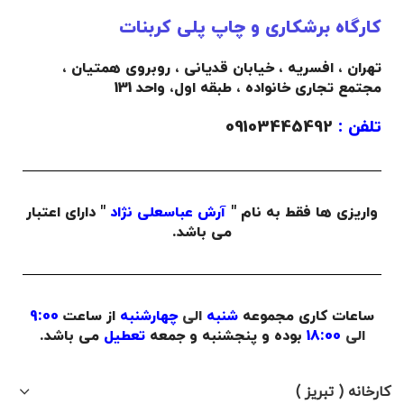
کارگاه برشکاری و چاپ پلی کربنات
تهران ، افسریه ، خیابان قدیانی ، روبروی همتیان ،
مجتمع تجاری خانواده ،
طبقه اول،
واحد 131
تلفن :
09103445492
واریزی ها فقط به نام "
آرش عباسعلی نژاد
" دارای اعتبار
می باشد.
ساعات کاری مجموعه
شنبه
الی
چهارشنبه
از ساعت
9:00
الی
18:00
بوده و پنجشنبه و جمعه
تعطیل
می باشد.
کارخانه ( تبریز )