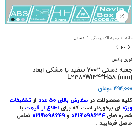
برای بزرگنمایی کلیک کنید
خانه
جعبه الکترونیکی
دستی
نوین باکس
جعبه دستی 7002 سفید یا مشکی ابعاد
L238*W134*H58 (mm)
تومان
کلیه محصولات در
سفارش بالای 50 عدد
از
تخفیفات
ویژه
ای برخوردار است که برای
اطلاع از قیمت
با
شماره های
02191098634
و
02191098649
تماس
حاصل فرمایید .