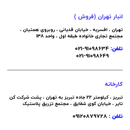
.
.
انبار تهران (فروش )
(
دانلود لیست قیمت
)
(
دانلود لیست قیمت
)
.
.
تهران ، افسریه ، خیابان قدیانی ، روبروی همتیان ،
مجتمع تجاری خانواده طبقه اول ، واحد 138
تلفن:
91098634-021
021-91098649
کارخانه
تبریز ، کیلومتر 22 جاده تبریز به تهران ، پشت شرکت کن
تایر ، خیابان کوی شقایق ، مجتمع تزریق پلاستیک
تلفن :
09120879728