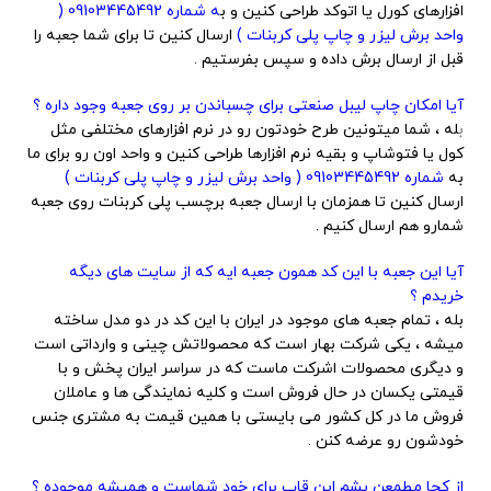
افزارهای کورل یا اتوکد طراحی کنین و ب
ه شماره 09103445492 (
واحد برش لیزر و چاپ پلی کربنات )
ارسال کنین تا برای شما جعبه را
قبل از ارسال برش داده و سپس بفرستیم .
آیا امکان چاپ لیبل صنعتی برای چسباندن بر روی جعبه وجود داره ؟
ب
له ، شما میتونین طرح خودتون رو در نرم افزارهای مختلفی مثل
کول یا فتوشاپ و بقیه نرم افزارها طراحی کنین و واحد اون رو برای ما
به
شماره 09103445492 ( واحد برش لیزر و چاپ پلی کربنات )
ارسال کنین تا همزمان با ارسال جعبه برچسب پلی کربنات روی جعبه
شمارو هم ارسال کنیم .
آیا این جعبه با این کد همون جعبه ایه که از سایت های دیگه
خریدم ؟
بله ، تمام جعبه های موجود در ایران با این کد در دو مدل ساخته
میشه ، یکی شرکت بهار است که محصولاتش چینی و وارداتی است
و دیگری محصولات اشرکت ماست که در سراسر ایران پخش و با
قیمتی یکسان در حال فروش است و کلیه نمایندگی ها و عاملان
فروش ما در کل کشور می بایستی با همین قیمت به مشتری جنس
خودشون رو عرضه کنن .
از کجا مطمعن بشم این قاب برای خود شماست و همیشه موجوده ؟