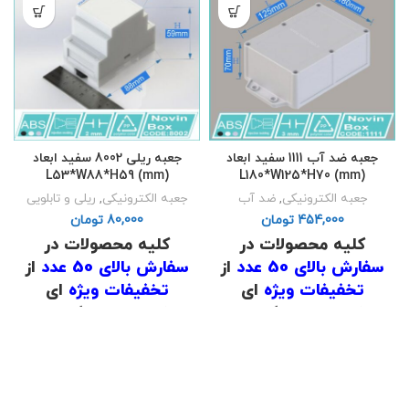
(
دانلود لیست قیمت
)
(
دانلود لیست قیمت
)
.
.
جعبه ضد آب 1111 سفید ابعاد
جعبه ریلی 8002 سفید ابعاد
L53*W88*H59 (mm)
L180*W125*H70 (mm)
جعبه الکترونیکی
,
ضد آب
جعبه الکترونیکی
,
ریلی و تابلویی
تومان
تومان
کلیه محصولات در
کلیه محصولات در
سفارش بالای 50 عدد
از
سفارش بالای 50 عدد
از
تخفیفات ویژه
ای
تخفیفات ویژه
ای
برخوردار است که برای
برخوردار است که برای
اطلاع از قیمت
با شماره
اطلاع از قیمت
با شماره
های
02191098634
و
های
02191098634
و
02191098649
تماس
02191098649
تماس
حاصل فرمایید .
حاصل فرمایید .