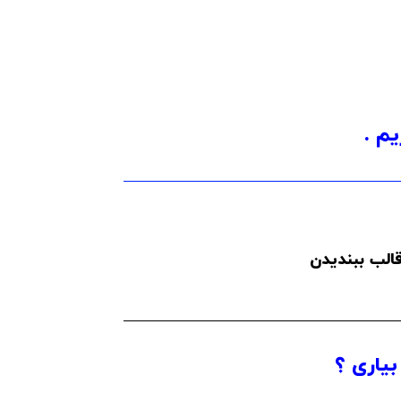
یم .
الب ببندیدن
بیاری ؟