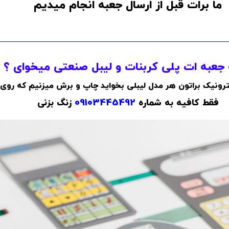
ما برات قبل از ارسال جعبه انجام میدیم
جعبه ات پلی کربنات و لیبل صنعتی میخوای ؟
کترونیک براتون هر مدل لیبلی بخواید چاپ و برش میزنیم که روی
فقط کافیه به شماره
09103445492
زنگ بزنی