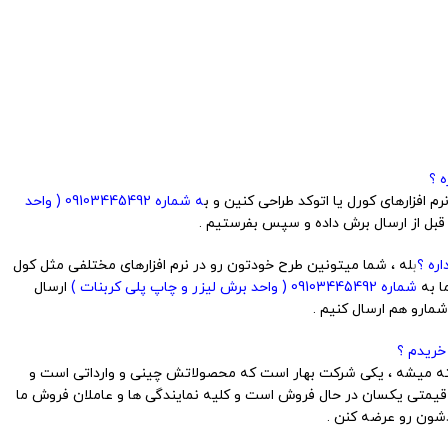
 ؟
 افزارهای کورل یا اتوکد طراحی کنین و ب
ه شماره 09103445492 ( واحد
 قبل از ارسال برش داده و سپس بفرستیم .
ره ؟
ب
له ، شما میتونین طرح خودتون رو در نرم افزارهای مختلفی مثل کول
ما به
شماره 09103445492 ( واحد برش لیزر و چاپ پلی کربنات )
ارسال
مارو هم ارسال کنیم .
خریدم ؟
ساخته میشه ، یکی شرکت بهار است که محصولاتش چینی و وارداتی است و
یمتی یکسان در حال فروش است و کلیه نمایندگی ها و عاملان فروش ما
ون رو عرضه کنن .