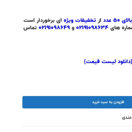
50 عدد
از
تخفیفات ویژه
ای برخوردار است
ماره های
02191098634
و
02191098649
تماس
دانلود لیست قیمت
)
افزودن به سبد خرید
 مندی