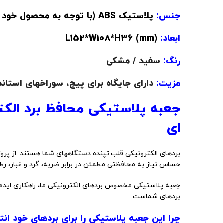
جنس:
پلاستیک ABS (با توجه به محصول خود specify کنید) - (مقاوم در برابر ضربه و حرارت)
ابعاد:
(L152*W108*H36 (mm
رنگ:
سفید / مشکی
مزیت:
دارای جایگاه برای پیچ، سوراخهای استاند
جعبه پلاستیکی محافظ برد الکت
ای
حساس نیاز به محافظتی مطمئن در برابر ضربه، گرد و غبار، رط
جعبه پلاستیکی مخصوص بردهای الکترونیکی ما، راهکاری ایده 
بردهای شماست.
چرا این جعبه پلاستیکی را برای بردهای خود ان