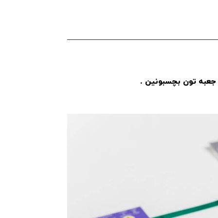
 جعبه تون بچسبونین .