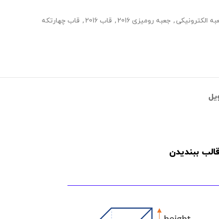
به الکترونیکی
,
جعبه رومیزی 2016
,
قاب 2016
,
قاب چهارتکه
یل
الب ببندیدن