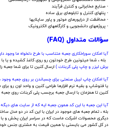
- صنایع مخابراتی و کنترل فرآیند
- پنلهای کنترل و تابلوهای برق ساده
- محافظت از درایورهای موتور و پاور ساپلایها
- پروژههای دانشجویی و کارگاههای الکترونیک
سؤالات متداول (FAQ)
آیا امکان سوراخکاری جعبه متناسب با طرح دلخواه ما وجود داره
بله ، شما میتونین طرح خودتون رو روی کاغذ کشیده و یا با نرم
برش لیزر و چاپ پلی کربنات )
ارسال کنین تا برای شما جعبه را
آیا امکان چاپ لیبل صنعتی برای چسباندن بر روی جعبه وجود دا
یا فتوشاپ و بقیه نرم افزارها طراحی کنین و واحد اون رو برای 
کنین تا همزمان با ارسال جعبه برچسب پلی کربنات روی جعبه ش
آیا این جعبه با این کد همون جعبه ایه که از سایت های دیگه 
بله ، تمام جعبه های موجود در ایران با این کد در دو مدل 
دیگری محصولات اشرکت ماست که در سراسر ایران پخش و با ق
در کل کشور می بایستی با همین قیمت به مشتری جنس خودش