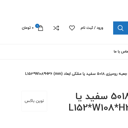
چاپ پلی کربنات الکترونیک 09103445492
0
ورود / ثبت نام
0
تومان
اس با ما
جعبه رومیزی 5018 سفید یا مشکی ابعاد L152*W108*H36 (mm)
جعبه رومیزی 5018 سفید یا
نوین باکس
 ابعاد L152*W108*H36