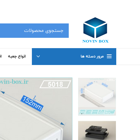
کلیه محصولات در سفارشات 50 عدد به بالا دارای تخفیف بوده که جهت اطلاع با شماره های 02191098634 و 02191098649 تماس بگیرید .
مرور دسته ها
انواع جعبه
ا