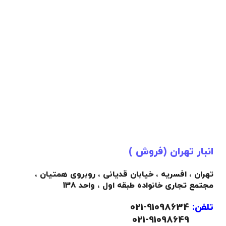
انبار تهران (فروش )
تهران ، افسریه ، خیابان قدیانی ، روبروی همتیان ،
مجتمع تجاری خانواده طبقه اول ، واحد 138
تلفن:
91098634-021
021-91098649