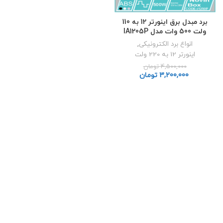
برد مبدل برق اینورتر 12 به 110
ولت 500 وات مدل IA1205P
انواع برد الکترونیکی
,
اینورتر 12 به 220 ولت
4,500,000
تومان
3,200,000
تومان