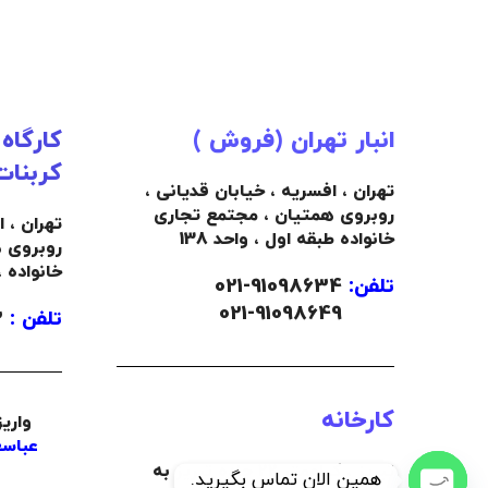
انبار تهران (فروش )
کارگاه
کربنات
تهران ، افسریه ، خیابان قدیانی ،
روبروی همتیان ، مجتمع تجاری
تهران ، 
خانواده طبقه اول ، واحد 138
روبروی 
خانواده 
تلفن:
91098634-021
021-91098649
تلفن :
09103445492
کارخانه
واری
عباسع
تبریز ، کیلومتر 22 جاده تبریز به
همین الان تماس بگیرید.