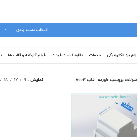
مشاوره فنی 09120879728
انتخاب دسته بندی
نواع برد الکترونیکی
خدمات
دانلود لیست قیمت
فیلم کارخانه و قالب ها
تم
ولات برچسب خورده “قاب 8003”
نمایش
9
12
18