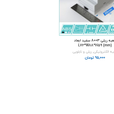
جعبه ریلی 8003 سفید ابعاد
L72*W88*H59 (mm)
ه الکترونیکی
,
ریلی و تابلویی
تومان