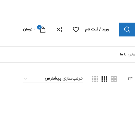
چاپ پلی کربنات الکترونیک 09103445492
0
ورود / ثبت نام
0
تومان
اس با ما
24