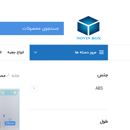
کلیه محصولات در سفارشات 50 عدد به بالا دارای تخفیف بوده که جهت اطلاع با شماره های 02191098634 و 02191098649 تماس بگیرید .
مرور دسته ها
انواع جعبه
ا
جنس
خانه
محص
ABS
1
طول