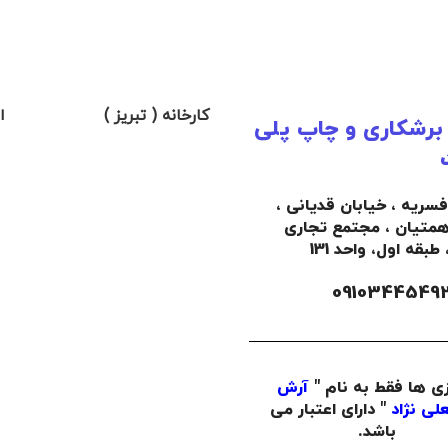
کارخانه ( تبریز )
ا
 برشکاری و چاپ پلی
افسریه ، خیابان قدیانی ،
همتیان ، مجتمع تجاری
،
طبقه اول،
واحد 131
زی ها فقط به نام "
آرش
لی نژاد
" دارای اعتبار می
باشد.