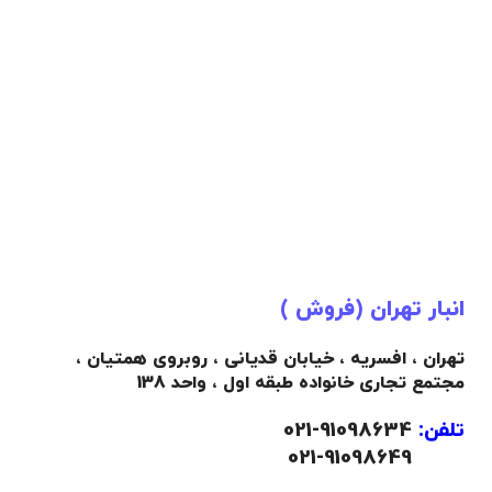
انبار تهران (فروش )
تهران ، افسریه ، خیابان قدیانی ، روبروی همتیان ،
مجتمع تجاری خانواده طبقه اول ، واحد 138
تلفن:
91098634-021
021-91098649