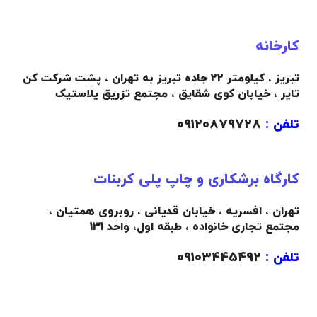
کارخانه
تبریز ، کیلومتر 22 جاده تبریز به تهران ، پشت شرکت کن
تایر ، خیابان کوی شقایق ، مجتمع تزریق پلاستیک
تلفن :
09120879728
کارگاه برشکاری و چاپ پلی کربنات
تهران ، افسریه ، خیابان قدیانی ، روبروی همتیان ،
مجتمع تجاری خانواده ،
طبقه اول،
واحد 131
تلفن :
09103445492