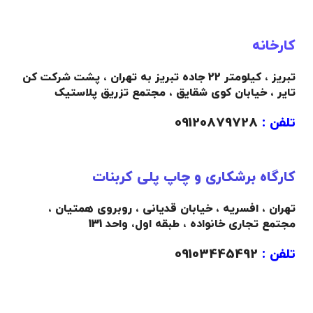
کارخانه
تبریز ، کیلومتر 22 جاده تبریز به تهران ، پشت شرکت کن
تایر ، خیابان کوی شقایق ، مجتمع تزریق پلاستیک
تلفن :
09120879728
کارگاه برشکاری و چاپ پلی کربنات
تهران ، افسریه ، خیابان قدیانی ، روبروی همتیان ،
مجتمع تجاری خانواده ،
طبقه اول،
واحد 131
تلفن :
09103445492