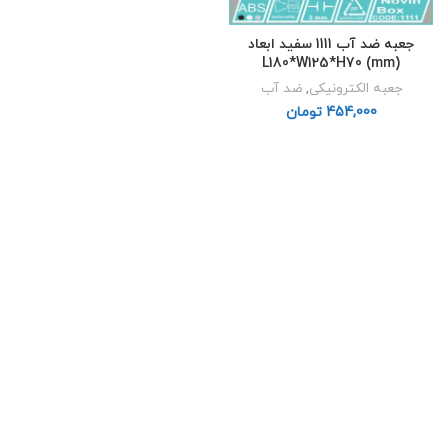
جعبه ضد آب 1111 سفید ابعاد
L180*W125*H70 (mm)
جعبه الکترونیکی
,
ضد آب
تومان