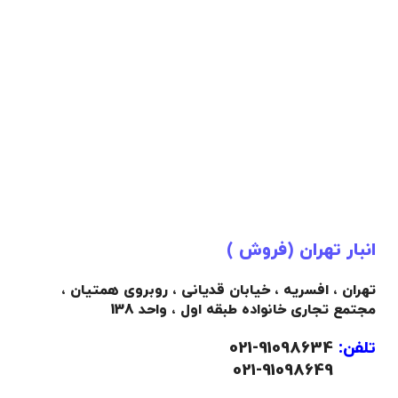
انبار تهران (فروش )
تهران ، افسریه ، خیابان قدیانی ، روبروی همتیان ،
مجتمع تجاری خانواده طبقه اول ، واحد 138
تلفن:
91098634-021
021-91098649