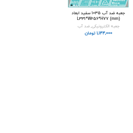
جعبه ضد آب 1035 سفید ابعاد
L331*W256*H77 (mm)
جعبه الکترونیکی
,
ضد آب
تومان