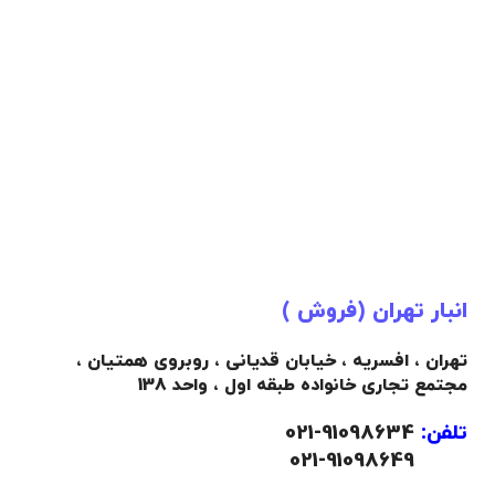
انبار تهران (فروش )
تهران ، افسریه ، خیابان قدیانی ، روبروی همتیان ،
مجتمع تجاری خانواده طبقه اول ، واحد 138
تلفن:
91098634-021
021-91098649