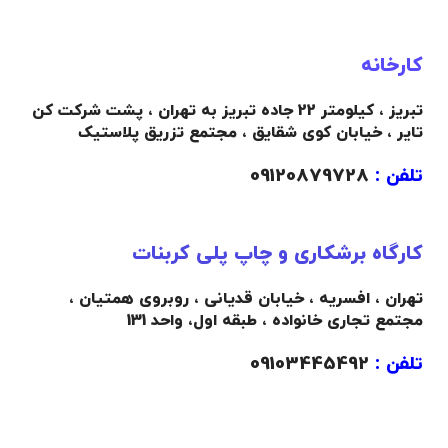
کارخانه
تبریز ، کیلومتر 22 جاده تبریز به تهران ، پشت شرکت کن
تایر ، خیابان کوی شقایق ، مجتمع تزریق پلاستیک
تلفن :
09120879728
کارگاه برشکاری و چاپ پلی کربنات
تهران ، افسریه ، خیابان قدیانی ، روبروی همتیان ،
مجتمع تجاری خانواده ،
طبقه اول،
واحد 131
تلفن :
09103445492