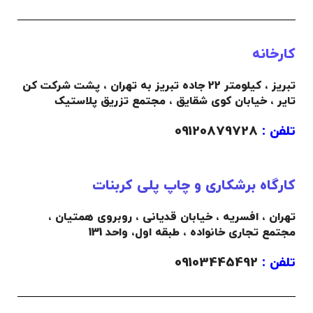
کارخانه
تبریز ، کیلومتر 22 جاده تبریز به تهران ، پشت شرکت کن
تایر ، خیابان کوی شقایق ، مجتمع تزریق پلاستیک
تلفن :
09120879728
کارگاه برشکاری و چاپ پلی کربنات
تهران ، افسریه ، خیابان قدیانی ، روبروی همتیان ،
مجتمع تجاری خانواده ،
طبقه اول،
واحد 131
تلفن :
09103445492