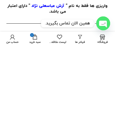
واریزی ها فقط به نام "
آرش عباسعلی نژاد
" دارای اعتبار
می باشد.
همین الان تماس بگیرید.
OPEN
ساعات کاری مجموعه
شنبه
الی
چهارشنبه
از ساعت
9:00
0
CHATY
الی
18:00
بوده و پنجشنبه و جمعه
تعطیل
می باشد.
فروشگاه
فیلتر ها
لیست علاقه مندی ها
سبد خرید
حساب من
کارخانه ( تبریز )
انبار و کارگاه (تهران)