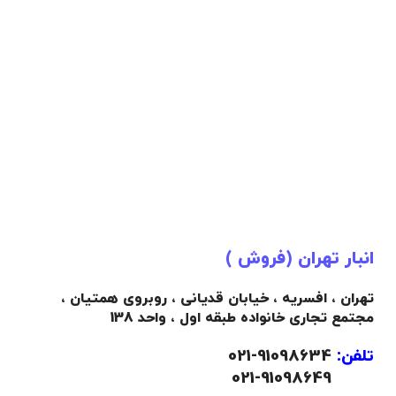
انبار تهران (فروش )
تهران ، افسریه ، خیابان قدیانی ، روبروی همتیان ،
مجتمع تجاری خانواده طبقه اول ، واحد 138
تلفن:
91098634-021
021-91098649