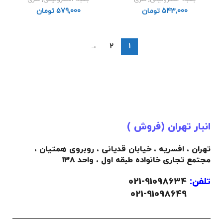
تومان
تومان
→
2
1
انبار تهران (فروش )
تهران ، افسریه ، خیابان قدیانی ، روبروی همتیان ،
مجتمع تجاری خانواده طبقه اول ، واحد 138
تلفن:
91098634-021
021-91098649