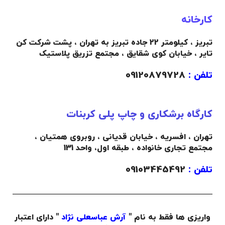
کارخانه
تبریز ، کیلومتر 22 جاده تبریز به تهران ، پشت شرکت کن
تایر ، خیابان کوی شقایق ، مجتمع تزریق پلاستیک
تلفن :
09120879728
کارگاه برشکاری و چاپ پلی کربنات
تهران ، افسریه ، خیابان قدیانی ، روبروی همتیان ،
مجتمع تجاری خانواده ،
طبقه اول،
واحد 131
تلفن :
09103445492
واریزی ها فقط به نام "
آرش عباسعلی نژاد
" دارای اعتبار