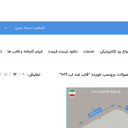
مشاوره فنی 09120879728
انتخاب دسته بندی
نواع برد الکترونیکی
خدمات
دانلود لیست قیمت
فیلم کارخانه و قالب ها
تم
ولات برچسب خورده “قاب ضد اب 1019”
نمایش
9
12
18