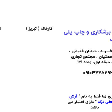
کارخانه ( تبریز )
ا
 برشکاری و چاپ پلی
افسریه ، خیابان قدیانی ،
همتیان ، مجتمع تجاری
،
طبقه اول،
واحد 131
زی ها فقط به نام "
آرش
لی نژاد
" دارای اعتبار می
باشد.