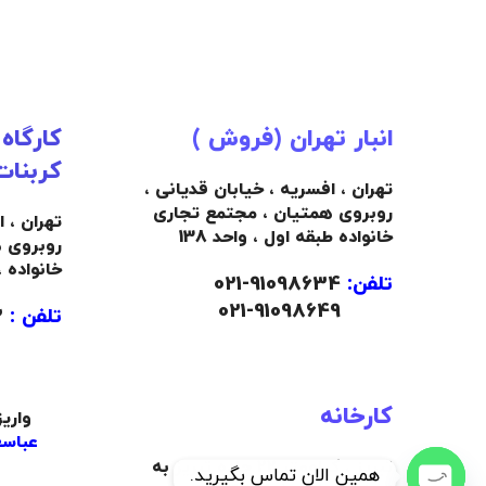
انبار تهران (فروش )
کارگاه
کربنات
تهران ، افسریه ، خیابان قدیانی ،
روبروی همتیان ، مجتمع تجاری
تهران ، 
خانواده طبقه اول ، واحد 138
روبروی 
خانواده 
تلفن:
91098634-021
021-91098649
تلفن :
09103445492
کارخانه
واری
عباسع
تبریز ، کیلومتر 22 جاده تبریز به
همین الان تماس بگیرید.