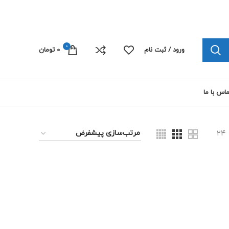
چاپ پلی کربنات الکترونیک 09103445492
0
ورود / ثبت نام
0
تومان
اس با ما
24