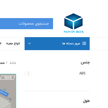
کلیه محصولات در سفارشات 50 عدد به بالا دارای تخفیف بوده که جهت اطلاع با شماره های 02191098634 و 02191098649 تماس بگیرید .
مرور دسته ها
انواع جعبه
ا
جنس
خانه
محص
ABS
1
طول