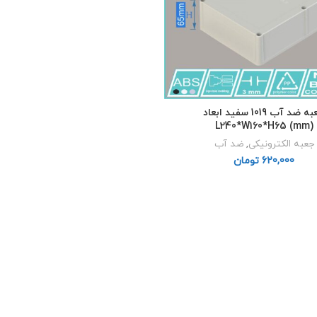
جعبه ضد آب 1019 سفید ابعاد
L240*W160*H65 (mm)
جعبه الکترونیکی
,
ضد آب
تومان