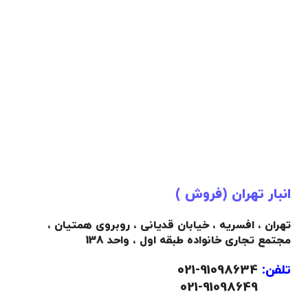
انبار تهران (فروش )
تهران ، افسریه ، خیابان قدیانی ، روبروی همتیان ،
مجتمع تجاری خانواده طبقه اول ، واحد 138
تلفن:
91098634-021
021-91098649