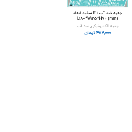
جعبه ضد آب 1111 سفید ابعاد
L180*W125*H70 (mm)
جعبه الکترونیکی
,
ضد آب
تومان