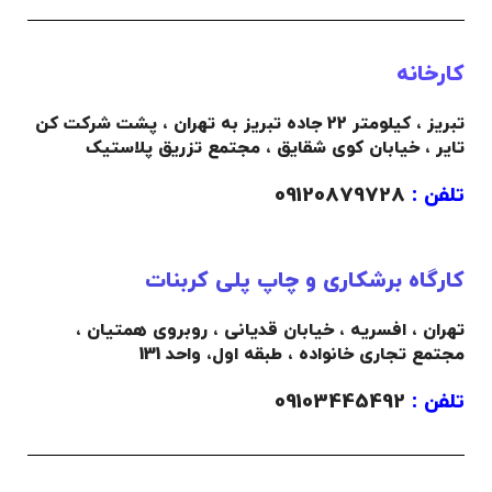
کارخانه
تبریز ، کیلومتر 22 جاده تبریز به تهران ، پشت شرکت کن
تایر ، خیابان کوی شقایق ، مجتمع تزریق پلاستیک
تلفن :
09120879728
کارگاه برشکاری و چاپ پلی کربنات
تهران ، افسریه ، خیابان قدیانی ، روبروی همتیان ،
مجتمع تجاری خانواده ،
طبقه اول،
واحد 131
تلفن :
09103445492