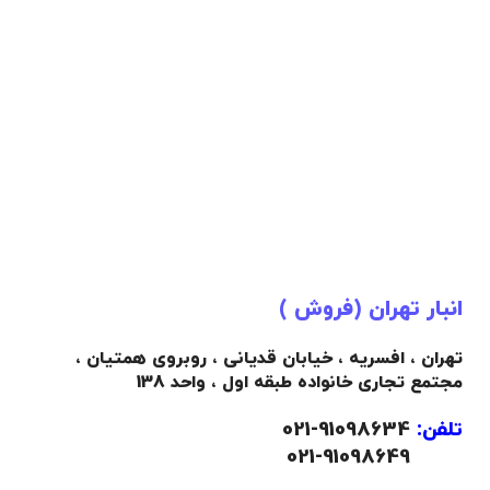
انبار تهران (فروش )
تهران ، افسریه ، خیابان قدیانی ، روبروی همتیان ،
مجتمع تجاری خانواده طبقه اول ، واحد 138
تلفن:
91098634-021
021-91098649