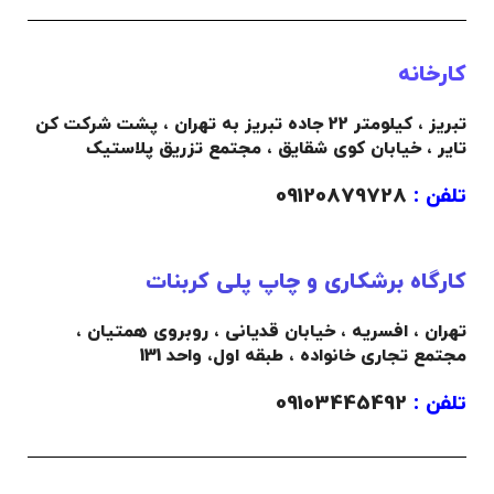
کارخانه
تبریز ، کیلومتر 22 جاده تبریز به تهران ، پشت شرکت کن
تایر ، خیابان کوی شقایق ، مجتمع تزریق پلاستیک
تلفن :
09120879728
کارگاه برشکاری و چاپ پلی کربنات
تهران ، افسریه ، خیابان قدیانی ، روبروی همتیان ،
مجتمع تجاری خانواده ،
طبقه اول،
واحد 131
تلفن :
09103445492