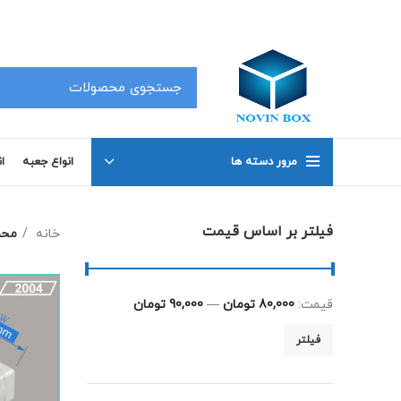
کلیه محصولات در سفارشات 50 عدد به بالا دارای تخفیف بوده که جهت اطلاع با شماره های 02191098634 و 02191098649 تماس بگیرید .
مرور دسته ها
انواع جعبه
ا
فیلتر بر اساس قیمت
خانه
محص
قیمت:
80,000 تومان
—
90,000 تومان
فیلتر