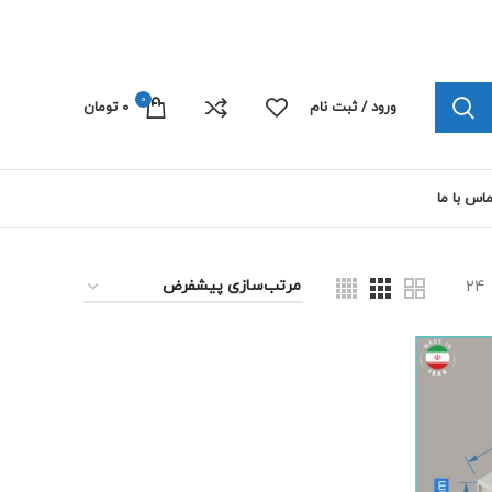
چاپ پلی کربنات الکترونیک 09103445492
0
ورود / ثبت نام
0
تومان
اس با ما
24