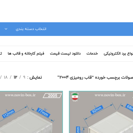
مشاوره فنی 09120879728
انتخاب دسته بندی
نواع برد الکترونیکی
خدمات
دانلود لیست قیمت
فیلم کارخانه و قالب ها
تم
ولات برچسب خورده “قاب رومیزی 2004”
نمایش
9
12
18