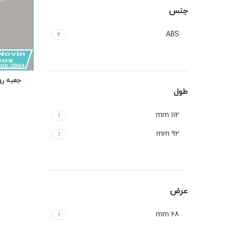
جنس
ABS
2
طول
112 mm
1
92 mm
1
عرض
68 mm
1