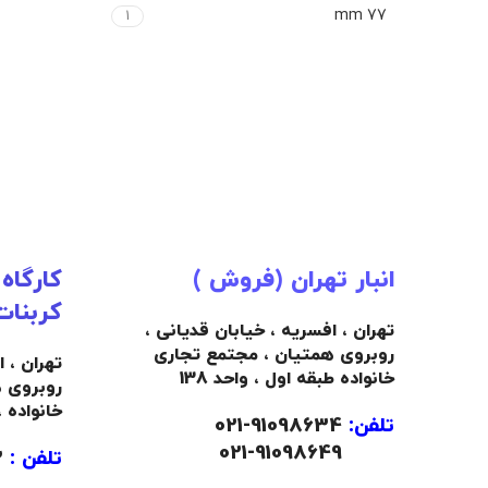
77 mm
1
انبار تهران (فروش )
کارگاه
کربنات
تهران ، افسریه ، خیابان قدیانی ،
روبروی همتیان ، مجتمع تجاری
تهران ، 
خانواده طبقه اول ، واحد 138
روبروی 
خانواده 
تلفن:
91098634-021
021-91098649
تلفن :
09103445492