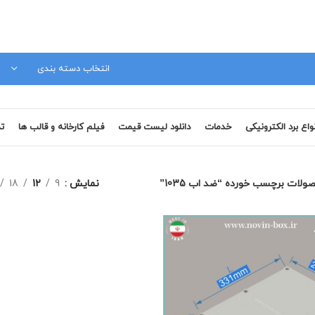
مشاوره فنی 09120879728
انتخاب دسته بندی
نواع برد الکترونیکی
خدمات
دانلود لیست قیمت
فیلم کارخانه و قالب ها
تم
ولات برچسب خورده “ضد اب 1035”
نمایش
9
12
18