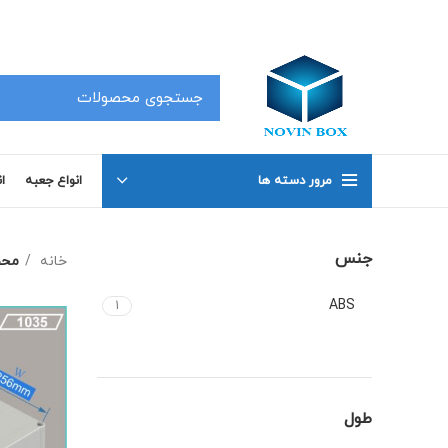
کلیه محصولات در سفارشات 50 عدد به بالا دارای تخفیف بوده که جهت اطلاع با شماره های 02191098634 و 02191098649 تماس بگیرید .
مرور دسته ها
انواع جعبه
ا
جنس
خانه
محص
ABS
1
طول