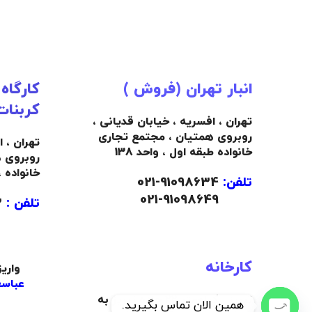
انبار تهران (فروش )
کارگاه
کربنات
تهران ، افسریه ، خیابان قدیانی ،
روبروی همتیان ، مجتمع تجاری
تهران ، 
خانواده طبقه اول ، واحد 138
روبروی 
خانواده 
تلفن:
91098634-021
021-91098649
تلفن :
09103445492
کارخانه
واری
عباسع
تبریز ، کیلومتر 22 جاده تبریز به
همین الان تماس بگیرید.