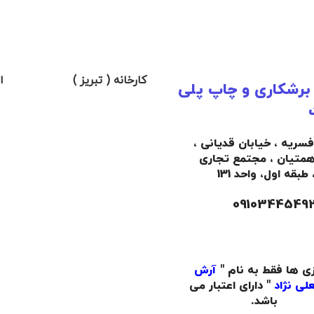
کارخانه ( تبریز )
ا
 برشکاری و چاپ پلی
افسریه ، خیابان قدیانی ،
همتیان ، مجتمع تجاری
،
طبقه اول،
واحد 131
زی ها فقط به نام "
آرش
لی نژاد
" دارای اعتبار می
باشد.