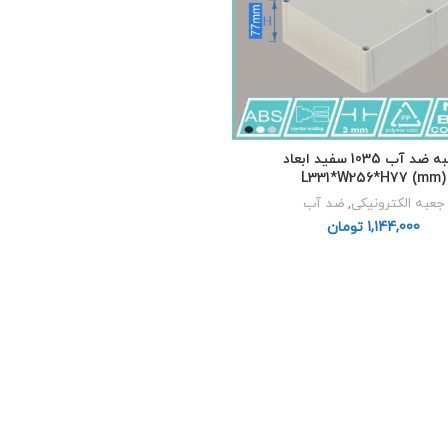
جعبه ضد آب 1035 سفید ابعاد
L331*W256*H77 (mm)
جعبه الکترونیکی
,
ضد آب
تومان