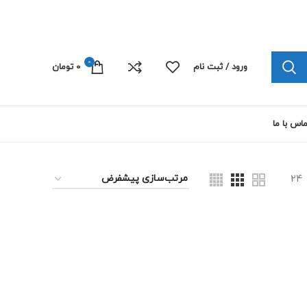
چاپ پلی کربنات الکترونیک 09103445492
0
ورود / ثبت نام
0
تومان
اس با ما
24