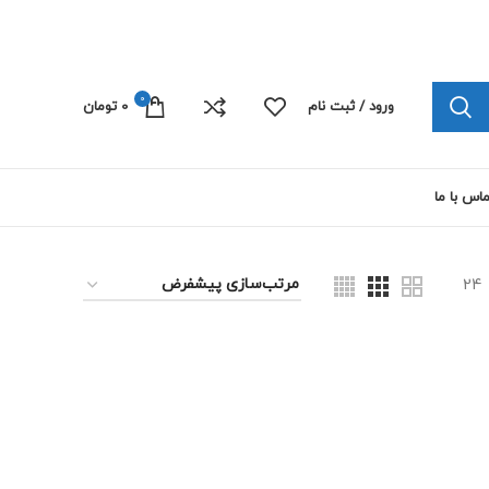
چاپ پلی کربنات الکترونیک 09103445492
0
ورود / ثبت نام
0
تومان
اس با ما
24