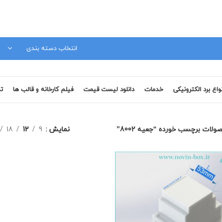
مشاوره فنی 09120879728
انتخاب دسته بندی
نواع برد الکترونیکی
خدمات
دانلود لیست قیمت
فیلم کارخانه و قالب ها
تم
ولات برچسب خورده “جعیه 8002”
نمایش
9
12
18