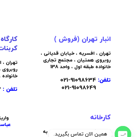
انبار تهران (فروش )
کارگاه
کربنات
تهران ، افسریه ، خیابان قدیانی ،
روبروی همتیان ، مجتمع تجاری
تهران ، 
خانواده طبقه اول ، واحد 138
روبروی 
خانواده 
تلفن:
91098634-021
021-91098649
تلفن :
09103445492
کارخانه
واری
عباسع
تبریز ، کیلومتر 22 جاده تبریز به
همین الان تماس بگیرید.