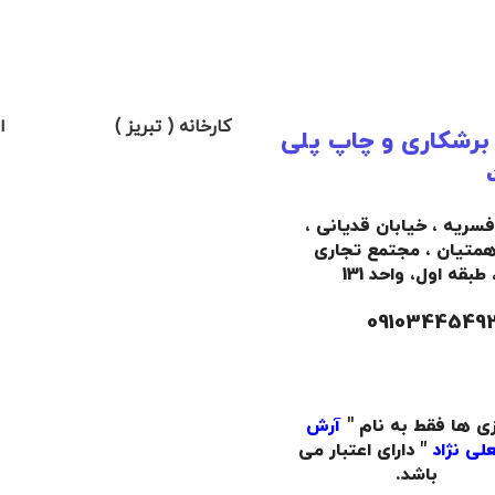
کارخانه ( تبریز )
ا
 برشکاری و چاپ پلی
افسریه ، خیابان قدیانی ،
همتیان ، مجتمع تجاری
،
طبقه اول،
واحد 131
زی ها فقط به نام "
آرش
لی نژاد
" دارای اعتبار می
باشد.