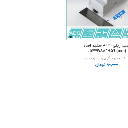
جعبه ریلی 8002 سفید ابعاد
L53*W88*H59 (mm)
ه الکترونیکی
,
ریلی و تابلویی
تومان