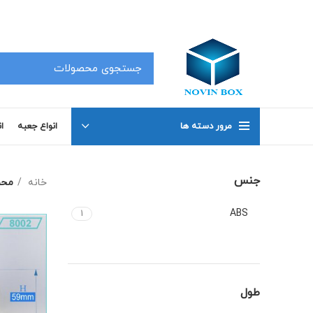
کلیه محصولات در سفارشات 50 عدد به بالا دارای تخفیف بوده که جهت اطلاع با شماره های 02191098634 و 02191098649 تماس بگیرید .
مرور دسته ها
انواع جعبه
ا
جنس
خانه
محص
ABS
1
طول