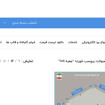
مشاوره فنی 09120879728
انتخاب دسته بندی
نواع برد الکترونیکی
خدمات
دانلود لیست قیمت
فیلم کارخانه و قالب ها
تم
ولات برچسب خورده “جعبه 1011”
نمایش
9
12
18