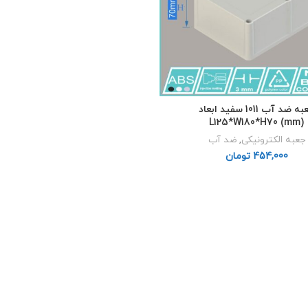
جعبه ضد آب 1011 سفید ابعاد
L125*W180*H70 (mm)
جعبه الکترونیکی
,
ضد آب
تومان