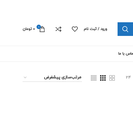
چاپ پلی کربنات الکترونیک 09103445492
0
ورود / ثبت نام
0
تومان
اس با ما
24