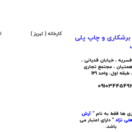
کارخانه ( تبریز )
ا
 برشکاری و چاپ پلی
افسریه ، خیابان قدیانی ،
همتیان ، مجتمع تجاری
،
طبقه اول،
واحد 131
زی ها فقط به نام "
آرش
لی نژاد
" دارای اعتبار می
باشد.