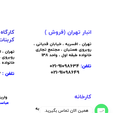
انبار تهران (فروش )
کارگاه
کربنات
تهران ، افسریه ، خیابان قدیانی ،
روبروی همتیان ، مجتمع تجاری
تهران ، 
خانواده طبقه اول ، واحد 138
روبروی 
خانواده 
تلفن:
91098634-021
021-91098649
تلفن :
09103445492
کارخانه
واری
عباسع
تبریز ، کیلومتر 22 جاده تبریز به
همین الان تماس بگیرید.