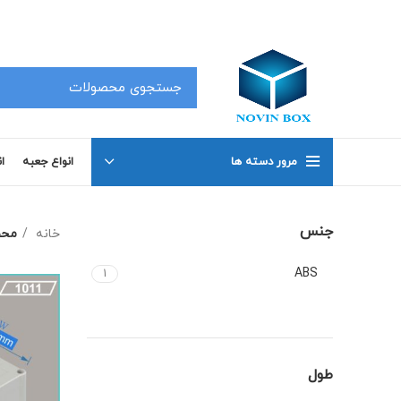
کلیه محصولات در سفارشات 50 عدد به بالا دارای تخفیف بوده که جهت اطلاع با شماره های 02191098634 و 02191098649 تماس بگیرید .
مرور دسته ها
انواع جعبه
ا
جنس
خانه
محص
ABS
1
طول