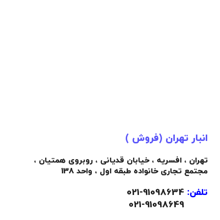
انبار تهران (فروش )
تهران ، افسریه ، خیابان قدیانی ، روبروی همتیان ،
مجتمع تجاری خانواده طبقه اول ، واحد 138
تلفن:
91098634-021
021-91098649