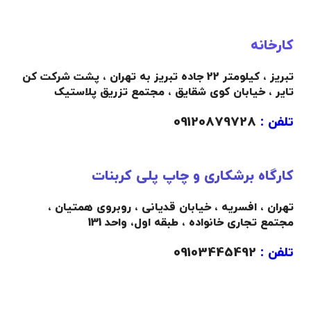
کارخانه
تبریز ، کیلومتر 22 جاده تبریز به تهران ، پشت شرکت کن
تایر ، خیابان کوی شقایق ، مجتمع تزریق پلاستیک
تلفن :
09120879728
کارگاه برشکاری و چاپ پلی کربنات
تهران ، افسریه ، خیابان قدیانی ، روبروی همتیان ،
مجتمع تجاری خانواده ،
طبقه اول،
واحد 131
تلفن :
09103445492