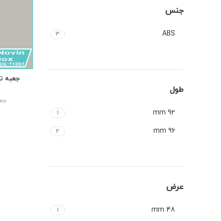
جنس
ABS
3
طول
جعب
92 mm
1
96 mm
2
عرض
48 mm
1