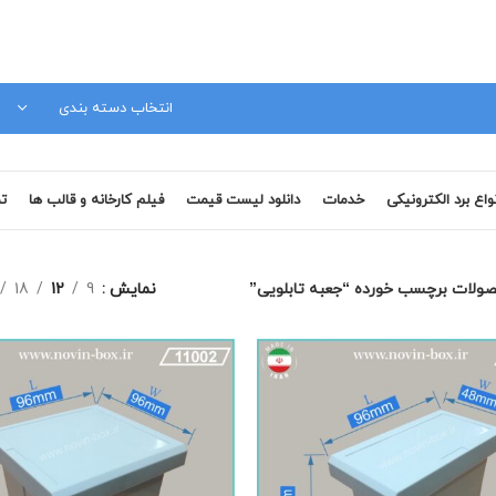
مشاوره فنی 09120879728
انتخاب دسته بندی
نواع برد الکترونیکی
خدمات
دانلود لیست قیمت
فیلم کارخانه و قالب ها
تم
ولات برچسب خورده “جعبه تابلویی”
نمایش
9
12
18