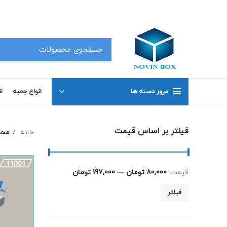
کلیه محصولات در سفارشات 50 عدد به بالا دارای تخفیف بوده که جهت اطلاع با شماره های 02191098634 و 02191098649 تماس بگیرید .
مرور دسته ها
انواع جعبه
ا
فیلتر بر اساس قیمت
خانه
محص
قیمت:
80,000 تومان
—
197,000 تومان
فیلتر