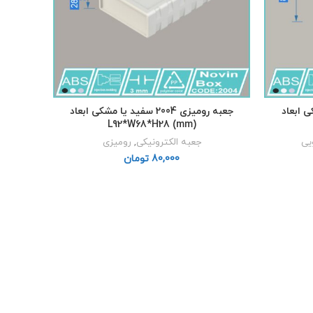
یا مشکی ابعاد
جعبه رومیزی 2004 سفید یا مشکی ابعاد
L92*W68*H28 (mm)
ویی
جعبه الکترونیکی
,
رومیزی
تومان