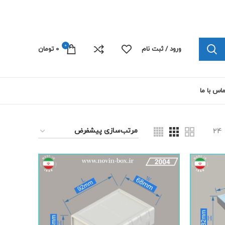
چاپ پلی کربنات الکترونیک 09103445492
0
ورود / ثبت نام
0
تومان
اس با ما
24