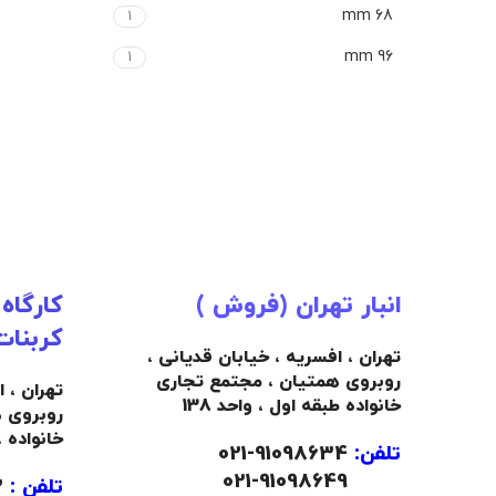
68 mm
1
96 mm
1
انبار تهران (فروش )
کارگاه
کربنات
تهران ، افسریه ، خیابان قدیانی ،
روبروی همتیان ، مجتمع تجاری
تهران ، 
خانواده طبقه اول ، واحد 138
روبروی 
خانواده 
تلفن:
91098634-021
021-91098649
تلفن :
09103445492