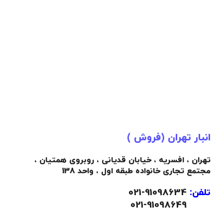
انبار تهران (فروش )
تهران ، افسریه ، خیابان قدیانی ، روبروی همتیان ،
مجتمع تجاری خانواده طبقه اول ، واحد 138
تلفن:
91098634-021
021-91098649