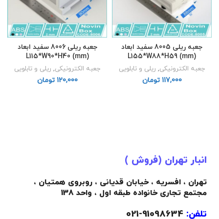
جعبه ریلی 8005 سفید ابعاد
جعبه ریلی 8006 سفید ابعاد
L115*W90*H40 (mm)
L155*W88*H59 (mm)
جعبه الکترونیکی
,
ریلی و تابلویی
جعبه الکترونیکی
,
ریلی و تابلویی
تومان
تومان
انبار تهران (فروش )
تهران ، افسریه ، خیابان قدیانی ، روبروی همتیان ،
مجتمع تجاری خانواده طبقه اول ، واحد 138
تلفن:
91098634-021