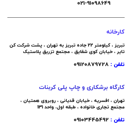
021-91098649
کارخانه
تبریز ، کیلومتر 22 جاده تبریز به تهران ، پشت شرکت کن
تایر ، خیابان کوی شقایق ، مجتمع تزریق پلاستیک
تلفن :
09120879728
کارگاه برشکاری و چاپ پلی کربنات
تهران ، افسریه ، خیابان قدیانی ، روبروی همتیان ،
مجتمع تجاری خانواده ،
طبقه اول،
واحد 131
تلفن :
09103445492