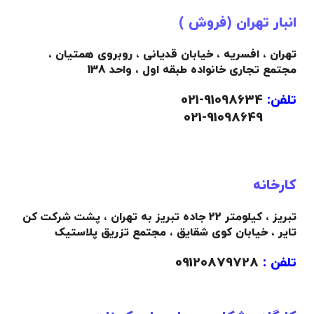
انبار تهران (فروش )
تهران ، افسریه ، خیابان قدیانی ، روبروی همتیان ،
مجتمع تجاری خانواده طبقه اول ، واحد 138
تلفن:
91098634-021
021-91098649
کارخانه
تبریز ، کیلومتر 22 جاده تبریز به تهران ، پشت شرکت کن
تایر ، خیابان کوی شقایق ، مجتمع تزریق پلاستیک
تلفن :
09120879728