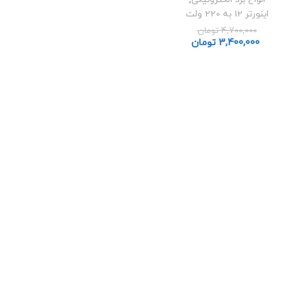
اینورتر 12 به 220 ولت
4,700,000
تومان
3,400,000
تومان