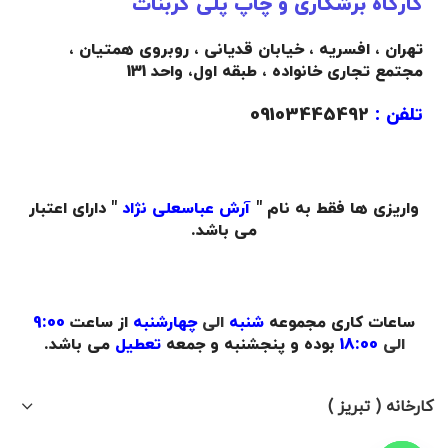
کارگاه برشکاری و چاپ پلی کربنات
تهران ، افسریه ، خیابان قدیانی ، روبروی همتیان ،
مجتمع تجاری خانواده ،
طبقه اول،
واحد 131
تلفن :
09103445492
واریزی ها فقط به نام "
آرش عباسعلی نژاد
" دارای اعتبار
می باشد.
ساعات کاری مجموعه
شنبه
الی
چهارشنبه
از ساعت
9:00
الی
18:00
بوده و پنجشنبه و جمعه
تعطیل
می باشد.
کارخانه ( تبریز )