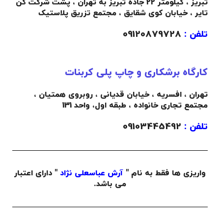
تبریز ، کیلومتر 22 جاده تبریز به تهران ، پشت شرکت کن
تایر ، خیابان کوی شقایق ، مجتمع تزریق پلاستیک
تلفن :
09120879728
کارگاه برشکاری و چاپ پلی کربنات
تهران ، افسریه ، خیابان قدیانی ، روبروی همتیان ،
مجتمع تجاری خانواده ،
طبقه اول،
واحد 131
تلفن :
09103445492
واریزی ها فقط به نام "
آرش عباسعلی نژاد
" دارای اعتبار
می باشد.