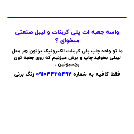
واسه جعبه ات پلی کربنات و لیبل صنعتی
میخوای ؟
ما تو واحد چاپ پلی کربنات الکترونیک براتون هر مدل
لیبلی بخواید چاپ و برش میزنیم که روی جعبه تون
بچسبونین .
فقط کافیه به شماره
09103445492
زنگ بزنی