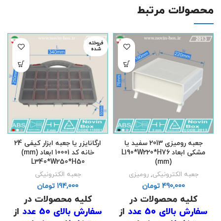
های
02191098634
و
های
02191098634
و
محصولات مرتبط
02191098649
تماس
02191098649
تماس
حاصل فرمایید .
حاصل فرمایید .
فروخته
.
.
شده
(
دانلود لیست قیمت
)
(
دانلود لیست قیمت
)
.
.
جعبه رومیزی 2013 سفید یا
ارگانایزر یا جعبه ابزار کیفی 24
مشکی ابعاد L190*W220*H76
خانه کد 10001 ابعاد (mm)
L340*W250*H50
(mm)
جعبه الکترونیکی
,
رومیزی
جعبه الکترونیکی
تومان
تومان
کلیه محصولات در
کلیه محصولات در
سفارش بالای 50 عدد
از
سفارش بالای 50 عدد
از