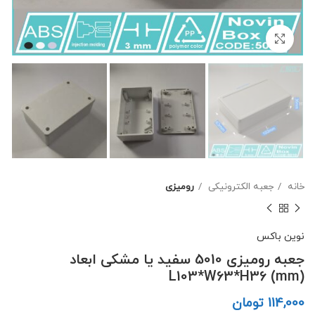
برای بزرگنمایی کلیک کنید
خانه
جعبه الکترونیکی
رومیزی
نوین باکس
جعبه رومیزی 5010 سفید یا مشکی ابعاد
L103*W63*H36 (mm)
تومان