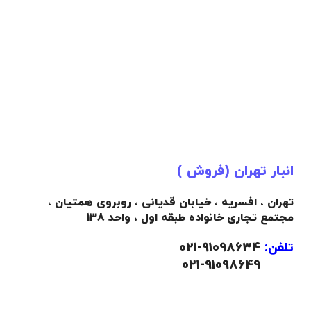
انبار تهران (فروش )
تهران ، افسریه ، خیابان قدیانی ، روبروی همتیان ،
مجتمع تجاری خانواده طبقه اول ، واحد 138
تلفن:
91098634-021
021-91098649