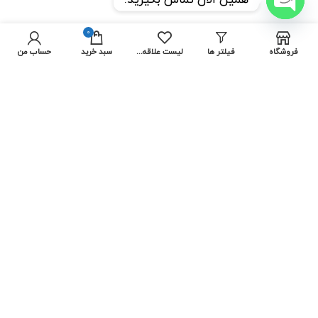
OPEN
0
CHATY
فروشگاه
فیلتر ها
لیست علاقه مندی ها
سبد خرید
حساب من
ساعات کاری مجموعه
شنبه
الی
چهارشنبه
از ساعت
9:00
الی
18:00
بوده و پنجشنبه و جمعه
تعطیل
می باشد.
کارخانه ( تبریز )
انبار و کارگاه (تهران)
نوین باکس
کلیه حقوق این وبسایت متعلق به مجموعه نوین باکس می باشد
نوین