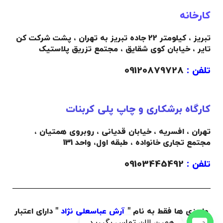
کارخانه
تبریز ، کیلومتر 22 جاده تبریز به تهران ، پشت شرکت کن
تایر ، خیابان کوی شقایق ، مجتمع تزریق پلاستیک
تلفن :
09120879728
کارگاه برشکاری و چاپ پلی کربنات
تهران ، افسریه ، خیابان قدیانی ، روبروی همتیان ،
مجتمع تجاری خانواده ،
طبقه اول،
واحد 131
تلفن :
09103445492
واریزی ها فقط به نام "
آرش عباسعلی نژاد
" دارای اعتبار
همین الان تماس بگیرید.
می باشد.